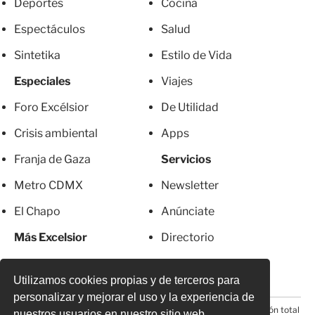
Deportes
Cocina
Espectáculos
Salud
Sintetika
Estilo de Vida
Especiales
Viajes
Foro Excélsior
De Utilidad
Crisis ambiental
Apps
Franja de Gaza
Servicios
Metro CDMX
Newsletter
El Chapo
Anúnciate
Más Excelsior
Directorio
Mujeres
Suscripciones
Utilizamos cookies propias y de terceros para
personalizar y mejorar el uso y la experiencia de
© 2026 Todos los derechos reservados. Prohibida la reproducción total
nuestros usuarios en nuestro sitio web.