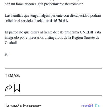
con un familiar con algún padecimiento neuromotor
Las familias que tengan algún pariente con discapacidad podrán
4-15-76-61.
solicitar el servicio al teléfono
El patronato que estará al frente de este programa UNEDIF está
integrado por empresarios distinguidos de la Región Sureste de
Coahuila.
jgl
TEMAS:
O
G
p
u
c
a
i
r