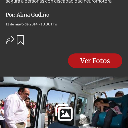
segura a personas con discapacidad neuromotora
Por:
Alma Gudiño
11 de mayo de 2014 - 18:36 Hrs
O
G
u
p
a
c
r
i
d
o
Ver Fotos
a
n
r
e
s
d
e
c
o
m
p
a
r
t