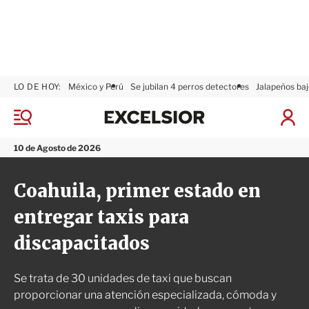
LO DE HOY:
México y Perú
Se jubilan 4 perros detectores
Jalapeños baj
E
x
M
I
c
e
n
n
e
i
10 de Agosto de 2026
ú
l
c
s
i
Coahuila, primer estado en
i
a
o
r
entregar taxis para
r
S
e
discapacitados
s
i
ó
Se trata de 30 unidades de taxi que buscan
n
proporcionar una atención especializada, cómoda y