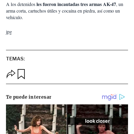
les fueron incautadas tres armas AK-47
A los detenidos
, un
arma corta, cartuchos útiles y cocaína en piedra, así como un
vehículo.
jpg
TEMAS:
O
G
p
u
c
a
i
r
o
d
n
a
e
r
s