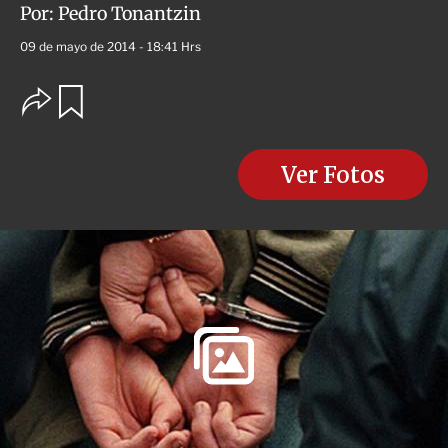
Por:
Pedro Tonantzin
09 de mayo de 2014 - 18:41 Hrs
O
G
u
p
a
c
r
i
d
o
Ver Fotos
a
n
r
e
s
d
e
c
o
m
p
a
r
t
i
r