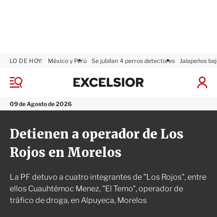
LO DE HOY:
México y Perú
Se jubilan 4 perros detectores
Jalapeños baj
E
x
M
I
c
e
n
n
e
i
09 de Agosto de 2026
ú
l
c
s
i
Detienen a operador de Los
i
a
o
r
Rojos en Morelos
r
S
e
s
La PF detuvo a cuatro integrantes de "Los Rojos", entre
i
ó
ellos Cuauhtémoc Menez, "El Temo", operador de
n
tráfico de droga, en Alpuyeca, Morelos