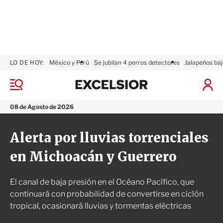
LO DE HOY:
México y Perú
Se jubilan 4 perros detectores
Jalapeños baj
E
x
M
I
c
e
n
n
e
i
08 de Agosto de 2026
ú
l
c
s
i
Alerta por lluvias torrenciales
i
a
o
r
en Michoacán y Guerrero
r
S
e
s
El canal de baja presión en el Océano Pacífico, que
i
ó
continuará con probabilidad de convertirse en ciclón
n
tropical, ocasionará lluvias y tormentas eléctricas