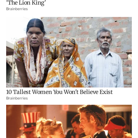
p
a
r
t
i
r