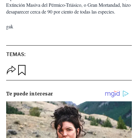
Extinción Masiva del Pérmico-Triásico, o Gran Mortandad, hizo
desaparecer cerca de 90 por ciento de todas las especies.
gak
TEMAS:
O
G
p
u
c
a
i
r
o
d
n
a
e
r
s
d