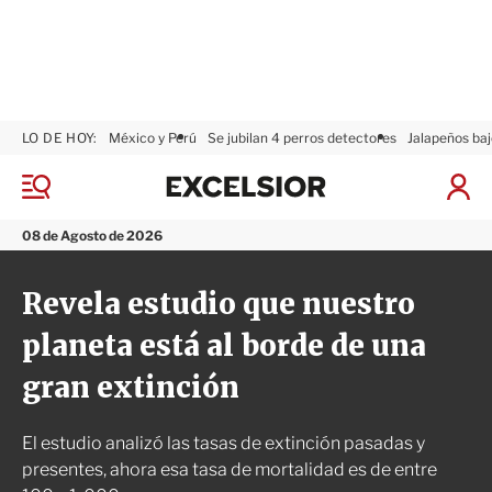
LO DE HOY:
México y Perú
Se jubilan 4 perros detectores
Jalapeños baj
E
x
M
I
c
e
n
n
e
i
08 de Agosto de 2026
ú
l
c
s
i
Revela estudio que nuestro
i
a
o
r
planeta está al borde de una
r
S
e
gran extinción
s
i
ó
El estudio analizó las tasas de extinción pasadas y
n
presentes, ahora esa tasa de mortalidad es de entre