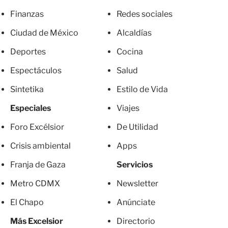
Finanzas
Redes sociales
Ciudad de México
Alcaldías
Deportes
Cocina
Espectáculos
Salud
Sintetika
Estilo de Vida
Especiales
Viajes
Foro Excélsior
De Utilidad
Crisis ambiental
Apps
Franja de Gaza
Servicios
Metro CDMX
Newsletter
El Chapo
Anúnciate
Más Excelsior
Directorio