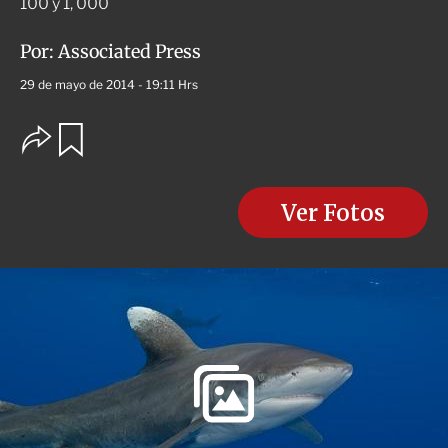
100 y 1, 000
Por:
Associated Press
29 de mayo de 2014 - 19:11 Hrs
O
G
u
p
a
c
r
i
d
o
Ver Fotos
a
n
r
e
s
d
e
c
o
m
p
a
r
t