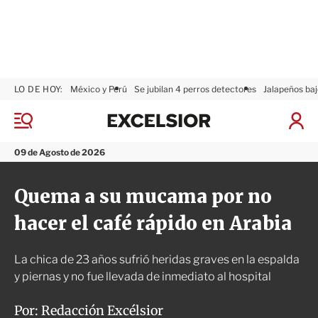
LO DE HOY:
México y Perú
Se jubilan 4 perros detectores
Jalapeños baj
E
x
M
I
c
e
n
n
e
i
09 de Agosto de 2026
ú
l
c
s
i
Quema a su mucama por no
i
a
o
r
hacer el café rápido en Arabia
r
S
e
s
La chica de 23 años sufrió heridas graves en la espalda
i
ó
y piernas y no fue llevada de inmediato al hospital
n
Por:
Redacción Excélsior