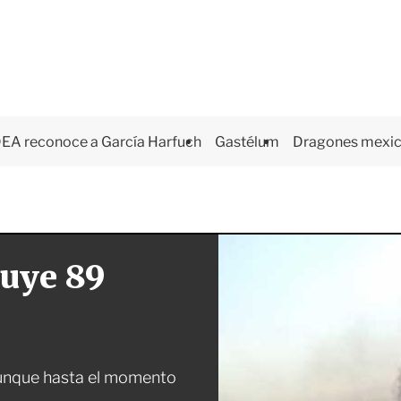
EA reconoce a García Harfuch
Gastélum
Dragones mexi
ruye 89
unque hasta el momento