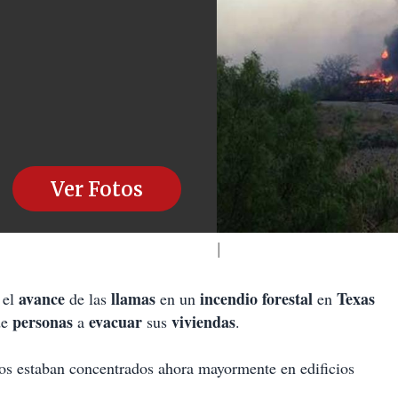
Ver Fotos
avance
llamas
incendio forestal
Texas
el
de las
en un
en
personas
evacuar
viviendas
de
a
sus
.
ros estaban concentrados ahora mayormente en edificios