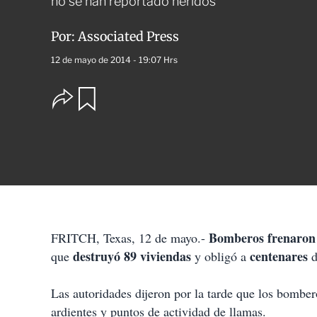
no se han reportado heridos
Por:
Associated Press
12 de mayo de 2014 - 19:07 Hrs
O
G
u
p
a
c
r
i
d
o
a
n
r
e
s
d
e
c
Bomberos
frenaron
FRITCH, Texas, 12 de mayo.-
o
destruyó 89 viviendas
centenares
que
m
y obligó a
p
a
Las autoridades dijeron por la tarde que los bombe
r
t
ardientes y puntos de actividad de llamas.