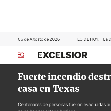
06 de Agosto de 2026
LO DE HOY:
La D
E
x
M
c
e
e
n
l
Fuerte incendio dest
ú
s
i
o
casa en Texas
r
Centenares de personas fueron evacuadas a