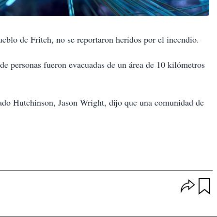
eblo de Fritch, n
o se reportaron heridos por el incendio.
 de personas fueron evacuadas de un área de 10 kilómetros
dado Hutchinson, Jason Wright, dijo que una comunidad de
O
p
u
c
a