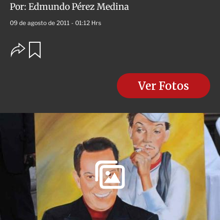
Por:
Edmundo Pérez Medina
09 de agosto de 2011 - 01:12 Hrs
O
G
u
p
a
c
r
i
d
o
Ver Fotos
a
n
r
e
s
d
e
c
o
m
p
a
r
t
i
r