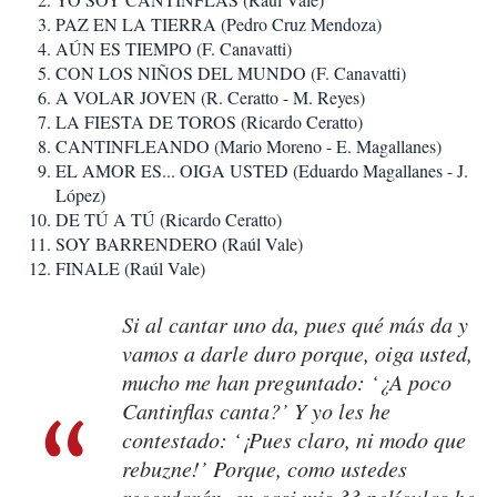
PAZ EN LA TIERRA (Pedro Cruz Mendoza)
AÚN ES TIEMPO (F. Canavatti)
CON LOS NIÑOS DEL MUNDO (F. Canavatti)
A VOLAR JOVEN (R. Ceratto - M. Reyes)
LA FIESTA DE TOROS (Ricardo Ceratto)
CANTINFLEANDO (Mario Moreno - E. Magallanes)
EL AMOR ES... OIGA USTED (Eduardo Magallanes - J.
López)
DE TÚ A TÚ (Ricardo Ceratto)
SOY BARRENDERO (Raúl Vale)
FINALE (Raúl Vale)
Si al cantar uno da, pues qué más da y
vamos a darle duro porque, oiga usted,
mucho me han preguntado: ‘¿A poco
Cantinflas canta?’ Y yo les he
contestado: ‘¡Pues claro, ni modo que
rebuzne!’ Porque, como ustedes
recordarán, en casi mis 33 películas he