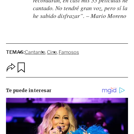
cantado. No tendré gran voz, pero sí la
he sabido disfrazar”. – Mario Moreno
TEMAS:
Cantante
Cine
Famosos
O
G
p
u
c
a
i
r
o
d
n
a
e
r
s
d