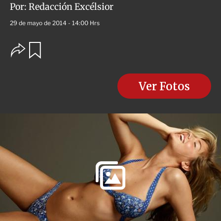
Por:
Redacción Excélsior
29 de mayo de 2014 - 14:00 Hrs
O
G
u
p
a
c
r
i
d
o
Ver Fotos
a
n
r
e
s
d
e
c
o
m
p
a
r
t
i
r