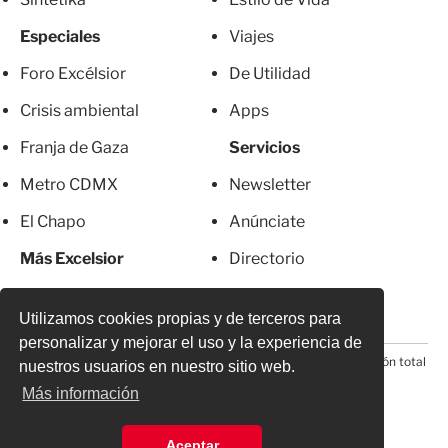
Especiales
Viajes
Foro Excélsior
De Utilidad
Crisis ambiental
Apps
Franja de Gaza
Servicios
Metro CDMX
Newsletter
El Chapo
Anúnciate
Más Excelsior
Directorio
Mujeres
Suscripciones
Utilizamos cookies propias y de terceros para
personalizar y mejorar el uso y la experiencia de
© 2026 Todos los derechos reservados. Prohibida la reproducción total
nuestros usuarios en nuestro sitio web.
o parcial, incluyendo cualquier medio electrónico*
Más información
Aceptar