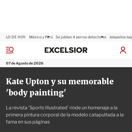
LO DE HOY:
México y Perú
Se jubilan 4 perros detectores
Jalapeños baj
E
x
M
I
c
e
n
n
e
i
07 de Agosto de 2026
ú
l
c
s
i
Kate Upton y su memorable
i
a
o
r
'body painting'
r
S
e
s
La revista 'Sports Illustrated' rinde un homenaje a la
i
ó
primera pintura corporal de la modelo catapultada a la
n
fama en sus páginas