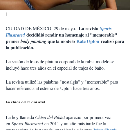
L
a revista
CIUDAD DE MÉXICO, 29 de mayo.-
Sports
decididió rendir un homenaje al "memorable"
Illustrated
primer
que la modelo
Kate Upton
realizó para
body painting
la publicación.
La sesión de fotos de pintura corporal de la rubia modelo se
incluyó hace tres años en el especial de trajes de baño.
La revista utilizó las palabras "nostalgia" y "memorable" para
hacer referencia al estreno de
Upton
hace tres años.
La chica del bikini azul
La hoy llamada
Chica del Bikini
apareció por primera vez
en
Sports Illustrated
en 2011 y un año más tarde fue la
Irina Shayk
protagonista de la portada, sucediendo a la rusa
.