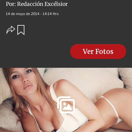
Por:
Redacción Excélsior
14 de mayo de 2014 - 14:14 Hrs
O
G
u
p
a
c
r
i
d
o
Ver Fotos
a
n
r
e
s
d
e
c
o
m
p
a
r
t
i
r