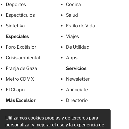
Deportes
Cocina
Espectáculos
Salud
Sintetika
Estilo de Vida
Especiales
Viajes
Foro Excélsior
De Utilidad
Crisis ambiental
Apps
Franja de Gaza
Servicios
Metro CDMX
Newsletter
El Chapo
Anúnciate
Más Excelsior
Directorio
Mujeres
Suscripciones
Utilizamos cookies propias y de terceros para
personalizar y mejorar el uso y la experiencia de