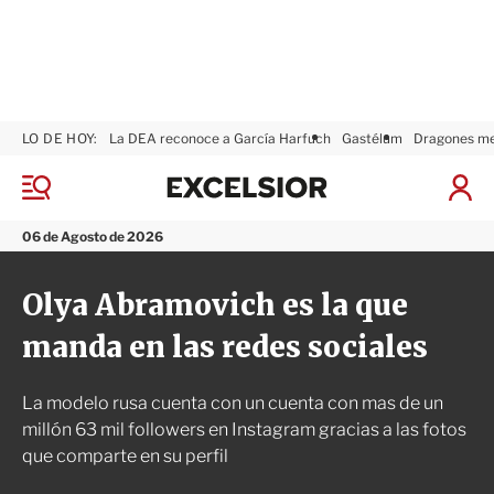
LO DE HOY:
La DEA reconoce a García Harfuch
Gastélum
Dragones m
E
x
M
I
c
e
n
n
e
i
06 de Agosto de 2026
ú
l
c
s
i
Olya Abramovich es la que
i
a
o
r
manda en las redes sociales
r
S
e
s
La modelo rusa cuenta con un cuenta con mas de un
i
ó
millón 63 mil followers en Instagram gracias a las fotos
n
que comparte en su perfil