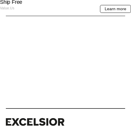
Excelsior
Excelsior