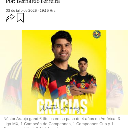
Por:
Bernardo Ferreira
03 de julio de 2026 - 19:15 Hrs
O
G
u
p
a
c
r
i
d
o
a
n
r
e
s
d
e
c
o
m
p
a
r
t
i
r
Néstor Araujo ganó 6 títulos en su paso de 4 años en América: 3
Liga MX, 1 Campeón de Campeones, 1 Campeones Cup y 1