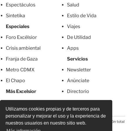
Espectáculos
Salud
Sintetika
Estilo de Vida
Especiales
Viajes
Foro Excélsior
De Utilidad
Crisis ambiental
Apps
Franja de Gaza
Servicios
Metro CDMX
Newsletter
El Chapo
Anúnciate
Más Excelsior
Directorio
Mujeres
Suscripciones
Utilizamos cookies propias y de terceros para
personalizar y mejorar el uso y la experiencia de
© 2026 Todos los derechos reservados. Prohibida la reproducción total
nuestros usuarios en nuestro sitio web.
o parcial, incluyendo cualquier medio electrónico*
Más información