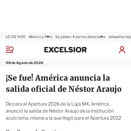
LO DE HOY:
México y Perú
Se jubilan 4 perros detectores
Jalapeños baj
E
x
M
I
c
e
n
n
e
i
08 de Agosto de 2026
ú
l
c
s
i
¡Se fue! América anuncia la
i
a
o
r
salida oficial de Néstor Araujo
r
S
e
s
De cara al Apertura 2026 de la Liga MX, América
i
anunció la salida de Néstor Araujo de la institución
ó
azulcrema, misma a la que llegó para el Apertura 2022
n