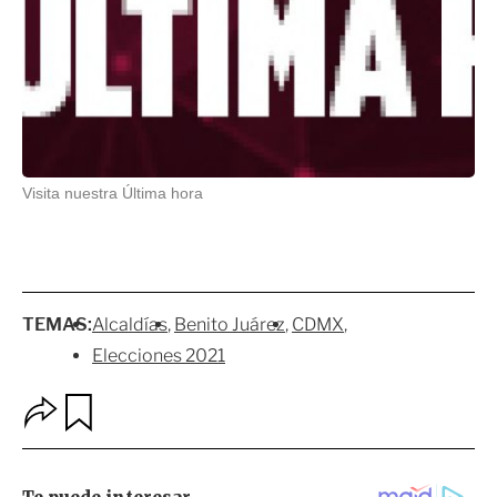
Visita nuestra Última hora
TEMAS:
Alcaldías
Benito Juárez
CDMX
Elecciones 2021
O
G
p
u
c
a