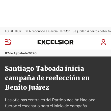
LO DE HOY:
DEA reconoce a García Harfuch
Se jubilan 4 perros detecto
E
x
M
I
c
e
n
n
e
i
07 de Agosto de 2026
ú
l
c
s
i
Santiago Taboada inicia
i
a
o
r
campaña de reelección en
r
S
e
Benito Juárez
s
i
ó
Las oficinas centrales del Partido Acción Nacional
n
fueron el escenario para el inicio de campaña