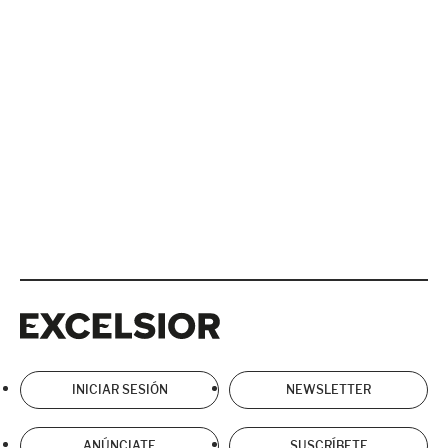
Excelsior
Excelsior
INICIAR SESIÓN
NEWSLETTER
ANÚNCIATE
SUSCRÍBETE