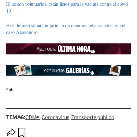
Ellos son voluntarios, están listos para la vacuna contra el covid-
19
Hoy definen situación jurídica de menores relacionados con el
caso Alessandro
*bb
TEMAS:
CDMX
Coronavirus
Transporte público
O
G