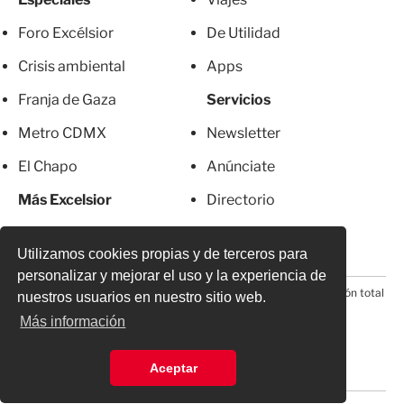
Foro Excélsior
De Utilidad
Crisis ambiental
Apps
Franja de Gaza
Servicios
Metro CDMX
Newsletter
El Chapo
Anúnciate
Más Excelsior
Directorio
Mujeres
Suscripciones
Utilizamos cookies propias y de terceros para
personalizar y mejorar el uso y la experiencia de
© 2026 Todos los derechos reservados. Prohibida la reproducción total
nuestros usuarios en nuestro sitio web.
o parcial, incluyendo cualquier medio electrónico*
Más información
Aceptar