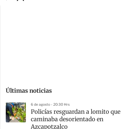
p
u
c
a
i
r
o
d
n
a
e
r
s
d
e
c
o
Últimas noticias
m
p
6 de agosto - 20:30 Hrs
a
Policías resguardan a lomito que
r
caminaba desorientado en
t
Azcapotzalco