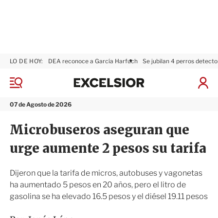
LO DE HOY:
DEA reconoce a García Harfuch
Se jubilan 4 perros detecto
E
x
M
I
c
e
n
n
e
i
07 de Agosto de 2026
ú
l
c
s
i
Microbuseros aseguran que
i
a
o
r
urge aumente 2 pesos su tarifa
r
S
e
s
Dijeron que la tarifa de micros, autobuses y vagonetas
i
ha aumentado 5 pesos en 20 años, pero el litro de
ó
gasolina se ha elevado 16.5 pesos y el diésel 19.11 pesos
n