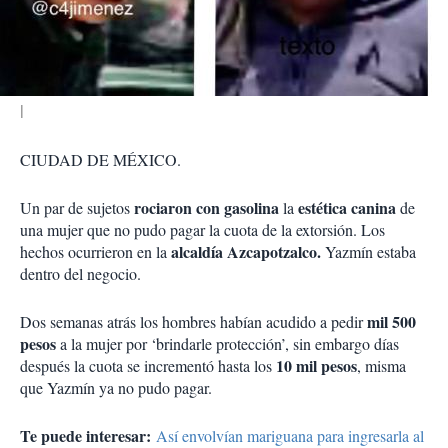
t
i
r
CIUDAD DE MÉXICO.
rociaron con gasolina
estética canina
Un par de sujetos
la
de
una mujer que no pudo pagar la cuota de la extorsión. Los
alcaldía Azcapotzalco.
hechos ocurrieron en la
Yazmín estaba
dentro del negocio.
mil 500
Dos semanas atrás los hombres habían acudido a pedir
pesos
a la mujer por ‘brindarle protección’, sin embargo días
10 mil pesos
después la cuota se incrementó hasta los
, misma
que Yazmín ya no pudo pagar.
Te puede interesar:
Así envolvían mariguana para ingresarla al