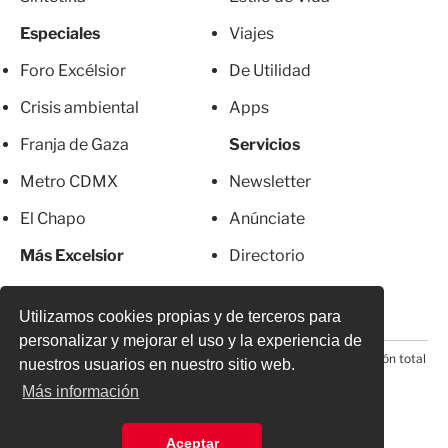
Especiales
Viajes
Foro Excélsior
De Utilidad
Crisis ambiental
Apps
Franja de Gaza
Servicios
Metro CDMX
Newsletter
El Chapo
Anúnciate
Más Excelsior
Directorio
Mujeres
Suscripciones
Utilizamos cookies propias y de terceros para
personalizar y mejorar el uso y la experiencia de
© 2026 Todos los derechos reservados. Prohibida la reproducción total
nuestros usuarios en nuestro sitio web.
o parcial, incluyendo cualquier medio electrónico*
Más información
Aceptar