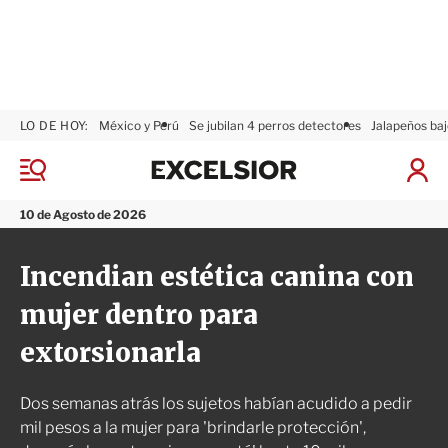
LO DE HOY:
México y Perú
Se jubilan 4 perros detectores
Jalapeños baj
E
x
M
I
c
e
n
n
e
i
10 de Agosto de 2026
ú
l
c
s
i
Incendian estética canina con
i
a
o
r
mujer dentro para
r
S
e
extorsionarla
s
i
ó
Dos semanas atrás los sujetos habían acudido a pedir
n
mil pesos a la mujer para 'brindarle protección',