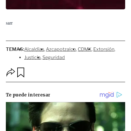
sarr
TEMAS:
Alcaldías
Azcapotzalco
CDMX
Extorsión
Justicia
Seguridad
O
G
p
u
c
a
i
r
o
d
n
a
e
r
s