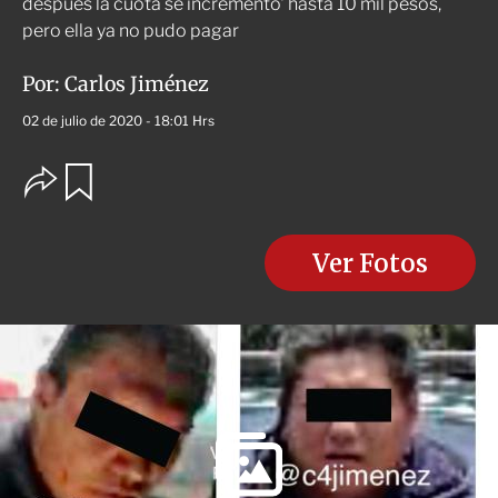
después la cuota se incrementó' hasta 10 mil pesos,
pero ella ya no pudo pagar
Por:
Carlos Jiménez
02 de julio de 2020 - 18:01 Hrs
O
G
u
p
a
c
r
i
d
o
Ver Fotos
a
n
r
e
s
d
e
c
o
m
p
a
r