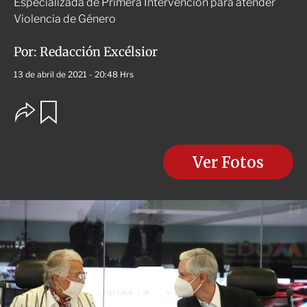
Especializada de Primera Intervención para atender
Violencia de Género
Por:
Redacción Excélsior
13 de abril de 2021 - 20:48 Hrs
O
G
u
p
a
c
r
i
d
o
Ver Fotos
a
n
r
e
s
d
e
c
o
m
p
a
r