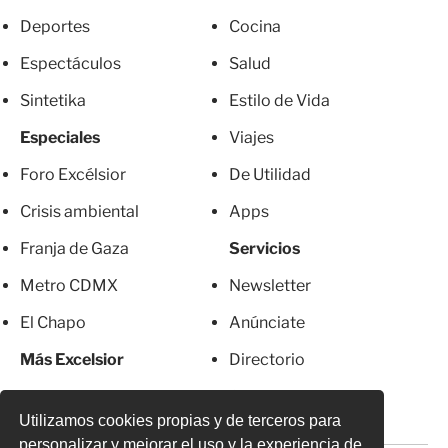
Deportes
Cocina
Espectáculos
Salud
Sintetika
Estilo de Vida
Especiales
Viajes
Foro Excélsior
De Utilidad
Crisis ambiental
Apps
Franja de Gaza
Servicios
Metro CDMX
Newsletter
El Chapo
Anúnciate
Más Excelsior
Directorio
Mujeres
Suscripciones
Utilizamos cookies propias y de terceros para
personalizar y mejorar el uso y la experiencia de