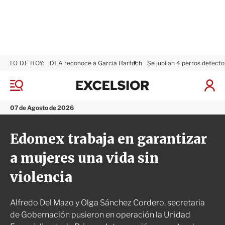
LO DE HOY:
DEA reconoce a García Harfuch
Se jubilan 4 perros detecto
E
x
M
I
c
e
n
n
e
i
07 de Agosto de 2026
ú
l
c
s
i
Edomex trabaja en garantizar
i
a
o
r
a mujeres una vida sin
r
S
e
violencia
s
i
ó
Alfredo Del Mazo y Olga Sánchez Cordero, secretaria
n
de Gobernación pusieron en operación la Unidad