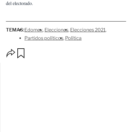
del electorado.
TEMAS:
Edomex
Elecciones
Elecciones 2021
Partidos políticos
Política
O
G
p
u
c
a
i
r
o
d
n
a
e
r
s
d
e