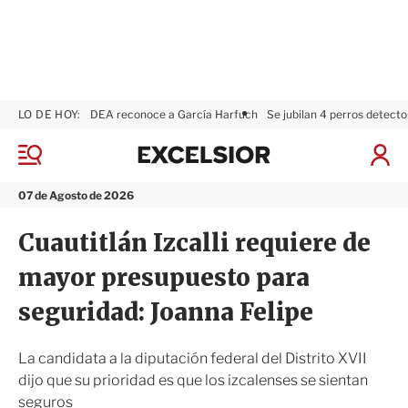
LO DE HOY:
DEA reconoce a García Harfuch
Se jubilan 4 perros detecto
E
x
M
I
c
e
n
n
e
i
07 de Agosto de 2026
ú
l
c
s
i
Cuautitlán Izcalli requiere de
i
a
o
r
mayor presupuesto para
r
S
e
seguridad: Joanna Felipe
s
i
ó
La candidata a la diputación federal del Distrito XVII
n
dijo que su prioridad es que los izcalenses se sientan
seguros