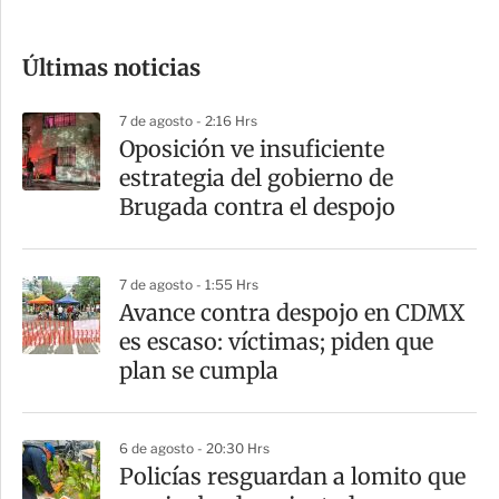
c
o
Últimas noticias
m
p
7 de agosto - 2:16 Hrs
a
Oposición ve insuficiente
r
estrategia del gobierno de
t
Brugada contra el despojo
i
r
7 de agosto - 1:55 Hrs
Avance contra despojo en CDMX
es escaso: víctimas; piden que
plan se cumpla
6 de agosto - 20:30 Hrs
Policías resguardan a lomito que