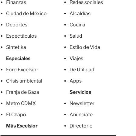
Finanzas
Redes sociales
Ciudad de México
Alcaldías
Deportes
Cocina
Espectáculos
Salud
Sintetika
Estilo de Vida
Especiales
Viajes
Foro Excélsior
De Utilidad
Crisis ambiental
Apps
Franja de Gaza
Servicios
Metro CDMX
Newsletter
El Chapo
Anúnciate
Más Excelsior
Directorio