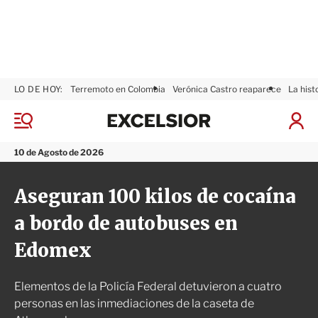
LO DE HOY:
Terremoto en Colombia
Verónica Castro reaparece
La hist
E
x
M
I
c
e
n
n
e
i
10 de Agosto de 2026
ú
l
c
s
i
Aseguran 100 kilos de cocaína
i
a
o
r
a bordo de autobuses en
r
S
e
Edomex
s
i
ó
Elementos de la Policía Federal detuvieron a cuatro
n
personas en las inmediaciones de la caseta de