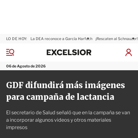
LO DE HOY:
La DEA reconoce a García Harfuch
¡Rescaten al Schnauzer!
E
x
M
I
c
e
n
n
e
i
06 de Agosto de 2026
ú
l
c
s
i
GDF difundirá más imágenes
i
a
o
r
para campaña de lactancia
r
S
e
s
El secretario de Salud señaló que en la campaña se van
i
ó
a incorporar algunos videos y otros materiales
n
impresos