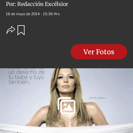
Por:
Redacción Excélsior
16 de mayo de 2014 - 15:36 Hrs
O
G
u
p
a
c
r
i
d
o
Ver Fotos
a
n
r
e
s
d
e
c
o
m
p
a
r
t
i
r