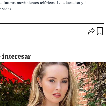
nte futuros movimientos telúricos. La educación y la
r vidas.
O
p
u
c
a
i
r
o
d
n
a
e
r
s
d
e
c
o