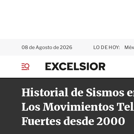
08 de Agosto de 2026
LO DE HOY:
Méxi
E
x
M
c
e
e
n
l
Historial de Sismos 
ú
s
i
o
Los Movimientos Tel
r
Fuertes desde 2000