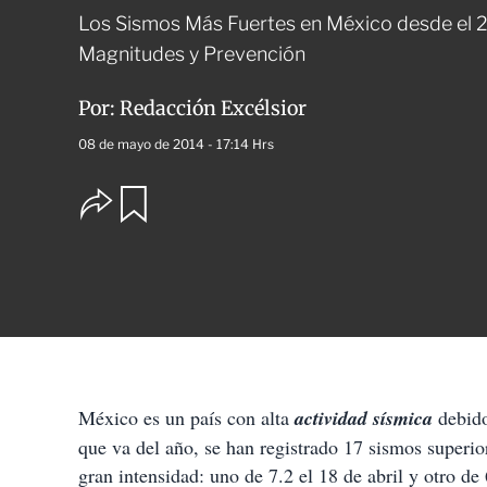
Los Sismos Más Fuertes en México desde el 2
Magnitudes y Prevención
Por:
Redacción Excélsior
08 de mayo de 2014 - 17:14 Hrs
O
G
u
p
a
c
r
i
d
o
a
n
r
e
s
d
e
c
México es un país con alta
actividad sísmica
debido
o
m
que va del año, se han registrado 17 sismos superio
p
gran intensidad: uno de 7.2 el 18 de abril y otro de
a