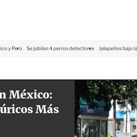
co y Perú
Se jubilan 4 perros detectores
Jalapeños bajo la
en México:
úricos Más