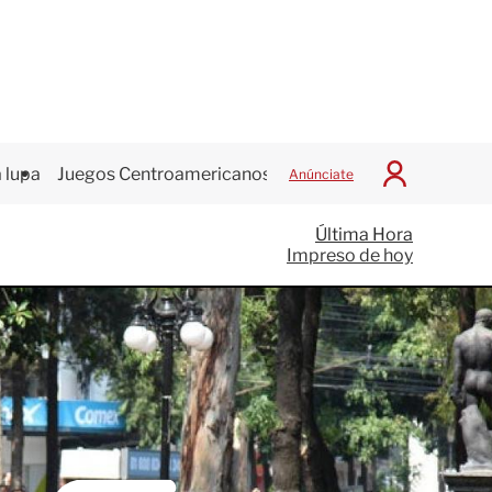
 lupa
Juegos Centroamericanos
Anúnciate
I
n
i
Última Hora
c
Impreso de hoy
i
a
r
S
e
s
i
ó
n