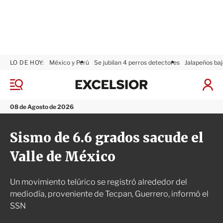
LO DE HOY:
México y Perú
Se jubilan 4 perros detectores
Jalapeños baj
E
x
M
I
c
e
n
n
e
i
08 de Agosto de 2026
ú
l
c
s
i
Sismo de 6.6 grados sacude el
i
a
o
r
Valle de México
r
S
e
s
Un movimiento telúrico se registró alrededor del
i
ó
mediodía, proveniente de Tecpan, Guerrero, informó el
n
SSN