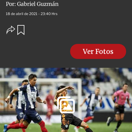
Por:
Gabriel Guzmán
18 de abril de 2021 - 23:40 Hrs
O
G
u
p
a
c
r
i
d
o
Ver Fotos
a
n
r
e
s
d
e
c
o
m
p
a
r
t
i
r