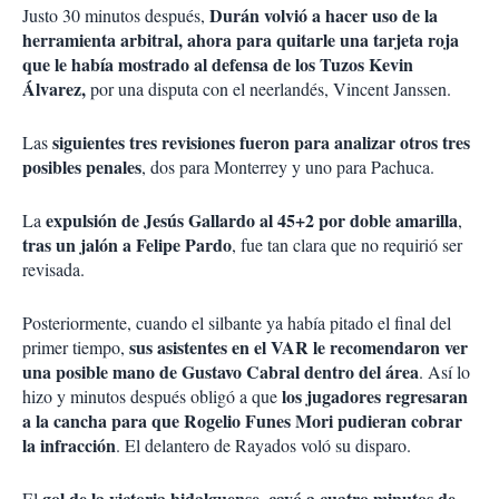
Durán volvió a hacer uso de la
Justo 30 minutos después,
herramienta arbitral, ahora para quitarle una tarjeta roja
que le había mostrado al defensa de los Tuzos Kevin
Álvarez,
por una disputa con el neerlandés, Vincent Janssen.
siguientes tres revisiones fueron para analizar otros tres
Las
posibles penales
, dos para Monterrey y uno para Pachuca.
expulsión de Jesús Gallardo al 45+2 por doble amarilla
La
,
tras un jalón a Felipe Pardo
, fue tan clara que no requirió ser
revisada.
Posteriormente, cuando el silbante ya había pitado el final del
sus asistentes en el VAR le recomendaron ver
primer tiempo,
una posible mano de Gustavo Cabral dentro del área
. Así lo
los jugadores regresaran
hizo y minutos después obligó a que
a la cancha para que Rogelio Funes Mori pudieran cobrar
la infracción
. El delantero de Rayados voló su disparo.
gol de la victoria hidalguense, cayó a cuatro minutos de
El