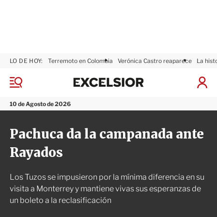
LO DE HOY:
Terremoto en Colombia
Verónica Castro reaparece
La hist
E
x
M
I
c
e
n
n
e
i
10 de Agosto de 2026
ú
l
c
s
i
Pachuca da la campanada ante
i
a
o
r
Rayados
r
S
e
s
Los Tuzos se impusieron por la mínima diferencia en su
i
ó
visita a Monterrey y mantiene vivas sus esperanzas de
n
un boleto a la reclasificación