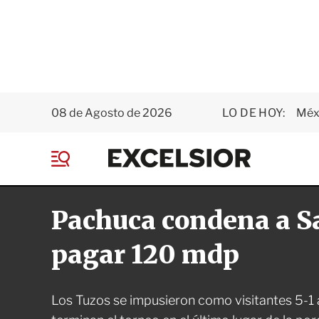
08 de Agosto de 2026
LO DE HOY:
Méxi
E
x
M
c
e
e
n
l
Pachuca condena a Sa
ú
s
i
o
pagar 120 mdp
r
Los Tuzos se impusieron como visitantes 5-1 