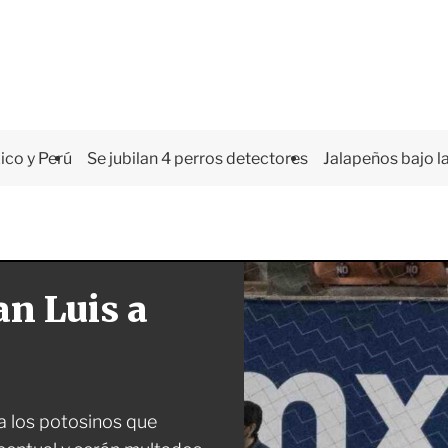
co y Perú
Se jubilan 4 perros detectores
Jalapeños bajo la
n Luis a
a los potosinos que