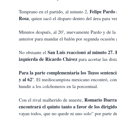
i
r
Felipe Pardo 
Temprano en el partido, al minuto 2,
Rosa
, quien sacó el disparo dentro del área para v
Minutos después, al 20’, nuevamente Pardo y de la
anterior para mandar el balón por segunda ocasión 
San Luis reaccionó al minuto 27.
No obstante el
izquierda de Ricardo Chávez
para acortar las dist
Para la parte complementaria los Tuzos sentenci
y al 62’
. El mediocampista mexicano encontró, con d
hundir a los colchoneros en la porcentual.
Romario Ibarra 
Con el rival malherido de muerte,
encontrará el quinto tanto a favor de los dirigi
vayan todos, que no quede ni uno solo” por parte de