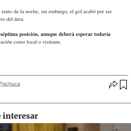
o tanto de la noche, sin embargo, el gol acabó por ser
ro del área.
 séptima posición, aunque deberá esperar todavía
cación como local o visitante.
O
 Pachuca
p
u
c
a
i
r
o
d
n
a