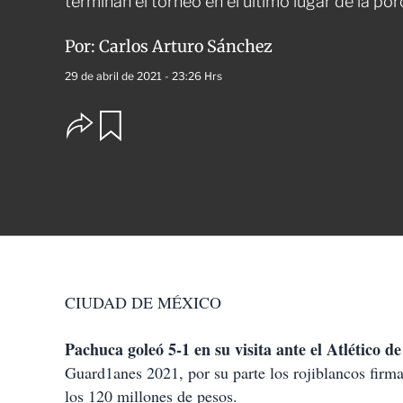
terminan el torneo en el último lugar de la po
Por:
Carlos Arturo Sánchez
29 de abril de 2021 - 23:26 Hrs
O
G
u
p
a
c
r
i
d
o
a
n
r
e
s
d
e
c
CIUDAD DE MÉXICO
o
m
p
Pachuca goleó 5-1 en su visita ante el Atlético d
a
Guard1anes 2021, por su parte los rojiblancos firma
r
t
los 120 millones de pesos.