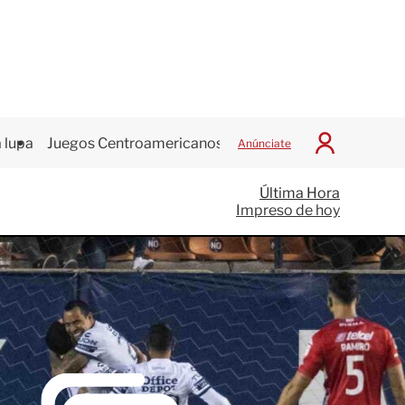
 lupa
Juegos Centroamericanos
Anúnciate
I
n
i
Última Hora
c
Impreso de hoy
i
a
r
S
e
s
i
ó
n