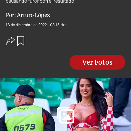
causando furor con el resultado
Por:
Arturo López
13 de diciembre de 2022 - 08:15 Hrs
O
G
u
p
a
c
r
i
d
o
Ver Fotos
a
n
r
e
s
d
e
c
o
m
p
a
r
t