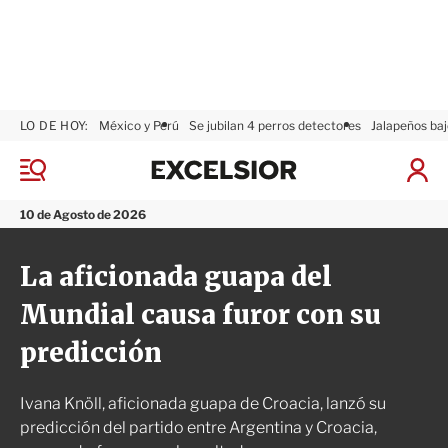
LO DE HOY:
México y Perú
Se jubilan 4 perros detectores
Jalapeños baj
E
x
M
I
c
e
n
n
e
i
10 de Agosto de 2026
ú
l
c
s
i
La aficionada guapa del
i
a
o
r
Mundial causa furor con su
r
S
e
predicción
s
i
ó
Ivana Knöll, aficionada guapa de Croacia, lanzó su
n
predicción del partido entre Argentina y Croacia,