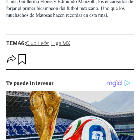
Luna, Guillermo Flores y Edmundo Manzotti, los encargados de
forjar el primer bicampeón del futbol mexicano. Uno que los
muchachos de Matosas hacen recordar en esta final.
TEMAS:
Club León
Liga MX
O
G
p
u
c
a
i
r
o
d
n
a
e
r
s
d
e