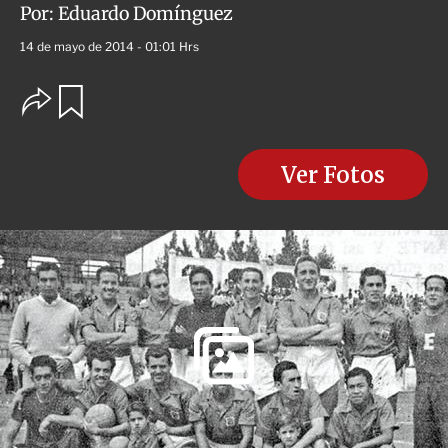
Por:
Eduardo Domínguez
14 de mayo de 2014 - 01:01 Hrs
O
G
u
p
a
c
r
i
d
o
Ver Fotos
a
n
r
e
s
d
e
c
o
m
p
a
r
t
i
r