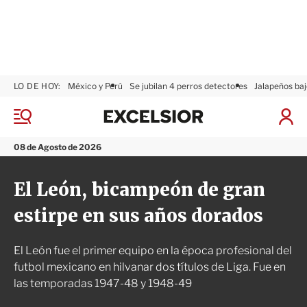
LO DE HOY:
México y Perú
Se jubilan 4 perros detectores
Jalapeños baj
E
x
M
I
c
e
n
n
e
i
08 de Agosto de 2026
ú
l
c
s
i
El León, bicampeón de gran
i
a
o
r
estirpe en sus años dorados
r
S
e
s
El León fue el primer equipo en la época profesional del
i
ó
futbol mexicano en hilvanar dos títulos de Liga. Fue en
n
las temporadas 1947-48 y 1948-49