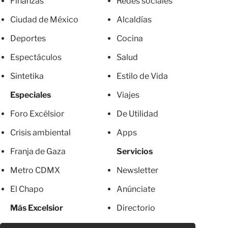
Finanzas
Redes sociales
Ciudad de México
Alcaldías
Deportes
Cocina
Espectáculos
Salud
Sintetika
Estilo de Vida
Especiales
Viajes
Foro Excélsior
De Utilidad
Crisis ambiental
Apps
Franja de Gaza
Servicios
Metro CDMX
Newsletter
El Chapo
Anúnciate
Más Excelsior
Directorio
Mujeres
Suscripciones