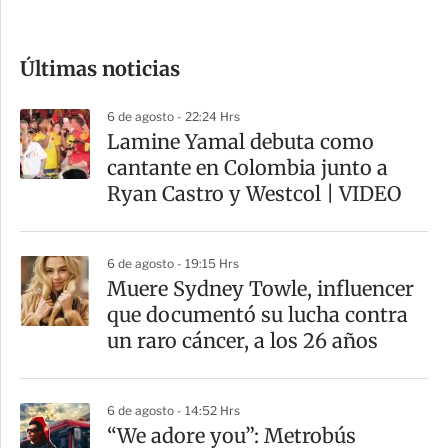
c
o
Últimas noticias
m
p
6 de agosto - 22:24 Hrs
a
Lamine Yamal debuta como
r
cantante en Colombia junto a
t
Ryan Castro y Westcol | VIDEO
i
r
6 de agosto - 19:15 Hrs
Muere Sydney Towle, influencer
que documentó su lucha contra
un raro cáncer, a los 26 años
6 de agosto - 14:52 Hrs
“We adore you”: Metrobús