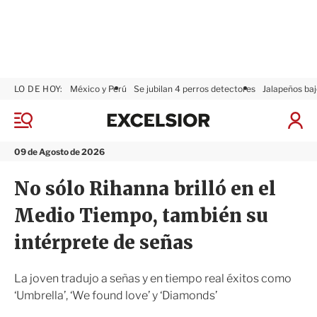
LO DE HOY:
México y Perú
Se jubilan 4 perros detectores
Jalapeños baj
E
x
M
I
c
e
n
n
e
i
09 de Agosto de 2026
ú
l
c
s
i
No sólo Rihanna brilló en el
i
a
o
r
Medio Tiempo, también su
r
S
e
intérprete de señas
s
i
ó
La joven tradujo a señas y en tiempo real éxitos como
n
‘Umbrella’, ‘We found love’ y ‘Diamonds’