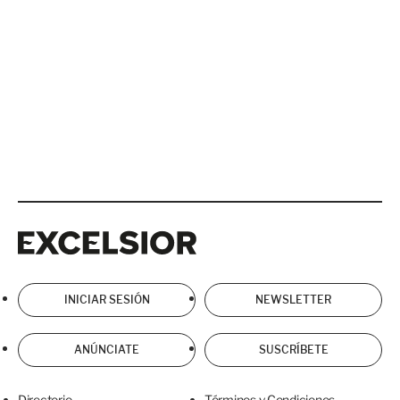
Excelsior
Excelsior
INICIAR SESIÓN
NEWSLETTER
ANÚNCIATE
SUSCRÍBETE
Directorio
Términos y Condiciones