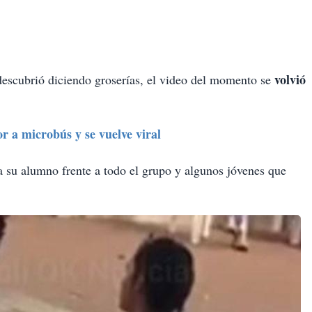
volvió
escubrió diciendo groserías, el video del momento se
r a microbús y se vuelve viral
 su alumno frente a todo el grupo y algunos jóvenes que