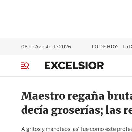
06 de Agosto de 2026
LO DE HOY:
La D
E
x
M
c
e
e
n
l
ú
s
Maestro regaña brut
i
o
decía groserías; las 
r
A gritos y manoteos, así fue como este profe