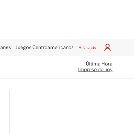
canos
Juegos Centroamericanos
Anúnciate
I
n
i
Última Hora
c
Impreso de hoy
i
a
r
S
e
s
i
ó
n