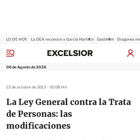
LO DE HOY:
La DEA reconoce a García Harfuch
Gastélum
Dragones m
E
x
M
I
c
e
n
n
e
i
06 de Agosto de 2026
ú
l
c
s
i
i
a
13 de octubre de 2013 - 01:08 Hrs
o
r
r
S
La Ley General contra la Trata
e
s
de Personas: las
i
ó
modificaciones
n