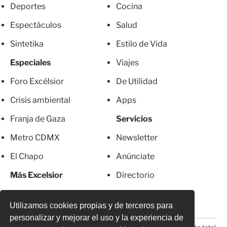
Deportes
Cocina
Espectáculos
Salud
Sintetika
Estilo de Vida
Especiales
Viajes
Foro Excélsior
De Utilidad
Crisis ambiental
Apps
Franja de Gaza
Servicios
Metro CDMX
Newsletter
El Chapo
Anúnciate
Más Excelsior
Directorio
Mujeres
Suscripciones
Utilizamos cookies propias y de terceros para
personalizar y mejorar el uso y la experiencia de