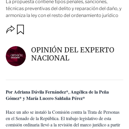
La propuesta contiene tipos penales, sanciones,
técnicas preventivas del delito y reparación del daño, y
armoniza la ley con el resto del ordenamiento jurídico
O
G
u
p
a
c
r
i
d
OPINIÓN DEL EXPERTO
o
a
n
NACIONAL
r
e
s
d
e
c
o
Por Adriana Dávila Fernández*, Angélica de la Peña
m
Gómez* y María Lucero Saldaña Pérez*
p
a
r
Hace un año se instaló la Comisión contra la Trata de Personas
t
en el Senado de la República. El trabajo legislativo de esta
i
comisión ordinaria llevó a la revisión del marco jurídico a partir
r