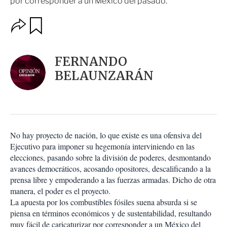
por corresponder a un México del pasado.
O
G
u
p
a
c
r
i
d
FERNANDO
o
a
n
BELAUNZARÁN
r
e
s
d
e
c
o
No hay proyecto de nación, lo que existe es una ofensiva del
m
Ejecutivo para imponer su hegemonía interviniendo en las
p
a
elecciones, pasando sobre la división de poderes, desmontando
r
avances democráticos, acosando opositores, descalificando a la
t
prensa libre y empoderando a las fuerzas armadas. Dicho de otra
i
manera, el poder es el proyecto.
r
La apuesta por los combustibles fósiles suena absurda si se
piensa en términos económicos y de sustentabilidad, resultando
muy fácil de caricaturizar por corresponder a un México del