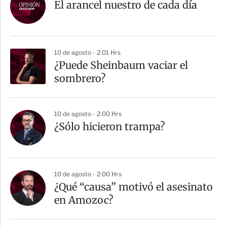
r
El arancel nuestro de cada día
t
i
r
10 de agosto - 2:01 Hrs
¿Puede Sheinbaum vaciar el
sombrero?
10 de agosto - 2:00 Hrs
¿Sólo hicieron trampa?
10 de agosto - 2:00 Hrs
¿Qué “causa” motivó el asesinato
en Amozoc?