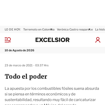
LO DE HOY:
Terremoto en Colombia
Verónica Castro reaparece
La hist
E
x
M
I
c
e
n
n
e
i
10 de Agosto de 2026
ú
l
c
s
i
i
a
23 de marzo de 2021 - 03:37 Hrs
o
r
r
S
Todo el poder
e
s
i
La apuesta por los combustibles fósiles suena absurda
ó
si se piensa en términos económicos y de
n
sustentabilidad, resultando muy fácil de caricaturizar