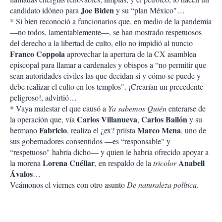
Joe Biden
candidato idóneo para
y su “plan México"…
* Si bien reconoció a funcionarios que, en medio de la pandemia
—no todos, lamentablemente—, se han mostrado respetuosos
del derecho a la libertad de culto, ello no impidió al nuncio
Franco Coppola
aprovechar la apertura de la CX asamblea
episcopal para llamar a cardenales y obispos a “no permitir que
sean autoridades civiles las que decidan si y cómo se puede y
debe realizar el culto en los templos". ¡Crearían un precedente
peligroso!, advirtió…
* Vaya malestar el que causó a
Ya sabemos Quién
enterarse de
Carlos Villanueva
Carlos Bailón
la operación que, vía
,
y su
Fabricio
Marco Mena
hermano
, realiza el ¿ex? priista
, uno de
sus gobernadores consentidos —es “responsable" y
“respetuoso" habría dicho— y quien le habría ofrecido apoyar a
Lorena Cuéllar
Anabell
la morena
, en respaldo de la
tricolor
Ávalos
…
Veámonos el viernes con otro asunto
De naturaleza política
.