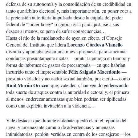
defensa de su autonomía y la consolidación de su credibilidad en
tanto que árbitro electoral y, más importante aún, en poner coto a
la pretensión autoritaria impulsada desde la cúpula del poder
federal de “torcer la ley" o ignorar ésta para ajustarse a sus
deseos al menos, so pena de sufrir consecuencias…
Hasta el filo de la medianoche de ayer, en efecto, el Consejo
Lorenzo Córdova Vianello
General del Instituto que lidera
discutía y apuntaba avalar una nueva propuesta para sancionar
conductas presuntamente ilícitas —omitir la entrega en tiempo y
forma de informes de gastos de precampaña— en que habrían
Félix Salgado Macedonio
incurrido tanto el impresentable
—
presunto violador y acosador sexual también, por cierto— como
Raúl Morón Orozco
, que, vale decir, han venido enderezando
toda suerte de ataques contra la autoridad electoral y, el primero
al menos, enderezar amenazas que bien podrían ser tipificadas
como una explícita invitación a la violencia…
Vale destacar que durante el debate quedó claro el repudio del
ilegal y amenazante cúmulo de advertencias y amenazas
intimidatorias, perdón, vertidas en contra de los consejeros —los