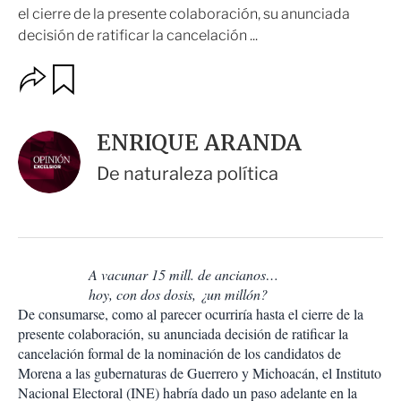
el cierre de la presente colaboración, su anunciada
decisión de ratificar la cancelación ...
O
G
u
p
a
c
r
i
d
ENRIQUE ARANDA
o
a
n
r
De naturaleza política
e
s
d
e
c
o
A vacunar 15 mill. de ancianos…
m
hoy, con dos dosis, ¿un millón?
p
a
De consumarse, como al parecer ocurriría hasta el cierre de la
r
presente colaboración, su anunciada decisión de ratificar la
t
cancelación formal de la nominación de los candidatos de
i
Morena a las gubernaturas de Guerrero y Michoacán, el Instituto
r
Nacional Electoral (INE) habría dado un paso adelante en la