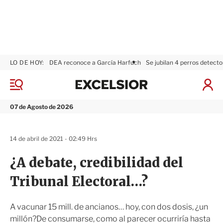
LO DE HOY:
DEA reconoce a García Harfuch
Se jubilan 4 perros detecto
E
x
M
I
c
e
n
n
e
i
07 de Agosto de 2026
ú
l
c
s
i
i
a
14 de abril de 2021 - 02:49 Hrs
o
r
r
S
¿A debate, credibilidad del
e
s
Tribunal Electoral…?
i
ó
n
A vacunar 15 mill. de ancianos… hoy, con dos dosis, ¿un
millón?De consumarse, como al parecer ocurriría hasta