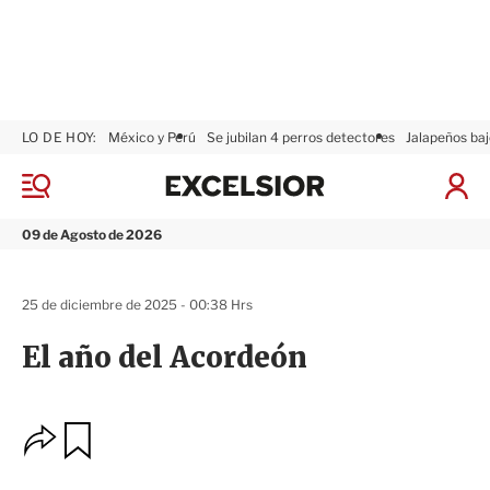
LO DE HOY:
México y Perú
Se jubilan 4 perros detectores
Jalapeños baj
E
x
M
I
c
e
n
n
e
i
09 de Agosto de 2026
ú
l
c
s
i
i
a
25 de diciembre de 2025 - 00:38 Hrs
o
r
r
S
El año del Acordeón
e
s
i
ó
O
G
n
u
p
a
c
r