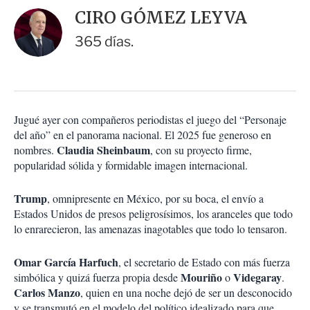
i
d
CIRO GÓMEZ LEYVA
o
a
n
r
365 días.
e
s
d
e
c
o
Jugué ayer con compañeros periodistas el juego del “Personaje
m
del año” en el panorama nacional. El 2025 fue generoso en
p
a
Claudia Sheinbaum
nombres.
, con su proyecto firme,
r
popularidad sólida y formidable imagen internacional.
t
i
Trump
, omnipresente en México, por su boca, el envío a
r
Estados Unidos de presos peligrosísimos, los aranceles que todo
lo enrarecieron, las amenazas inagotables que todo lo tensaron.
Omar García Harfuch
, el secretario de Estado con más fuerza
Mouriño
Videgaray
simbólica y quizá fuerza propia desde
o
.
Carlos Manzo
, quien en una noche dejó de ser un desconocido
y se transmutó en el modelo del político idealizado para que