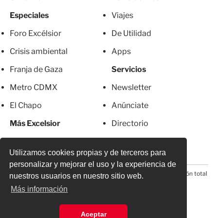
Especiales
Viajes
Foro Excélsior
De Utilidad
Crisis ambiental
Apps
Franja de Gaza
Servicios
Metro CDMX
Newsletter
El Chapo
Anúnciate
Más Excelsior
Directorio
Mujeres
Suscripciones
Utilizamos cookies propias y de terceros para
personalizar y mejorar el uso y la experiencia de
© 2026 Todos los derechos reservados. Prohibida la reproducción total
nuestros usuarios en nuestro sitio web.
o parcial, incluyendo cualquier medio electrónico*
Más información
Aceptar