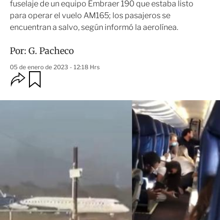
fuselaje de un equipo Embraer 190 que estaba listo
para operar el vuelo AM165; los pasajeros se
encuentran a salvo, según informó la aerolínea.
Por:
G. Pacheco
05 de enero de 2023 - 12:18 Hrs
O
G
u
p
a
c
r
i
d
o
a
n
r
e
s
d
e
c
o
m
p
a
r