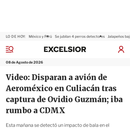
LO DE HOY:
México y Perú
Se jubilan 4 perros detectores
Jalapeños baj
E
x
M
I
c
e
n
n
e
i
08 de Agosto de 2026
ú
l
c
s
i
Video: Disparan a avión de
i
a
o
r
Aeroméxico en Culiacán tras
r
S
e
captura de Ovidio Guzmán; iba
s
i
rumbo a CDMX
ó
n
Esta mañana se detectó un impacto de bala en el