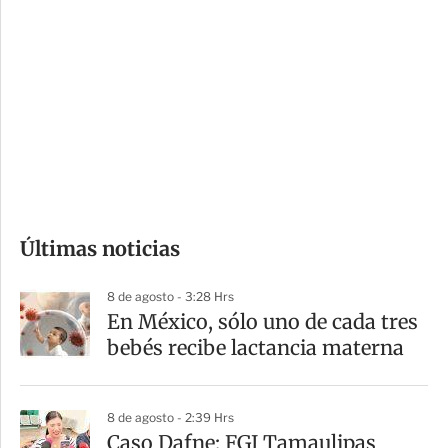
i
r
o
d
n
a
e
r
s
d
e
c
o
Últimas noticias
m
p
8 de agosto - 3:28 Hrs
a
En México, sólo uno de cada tres
r
bebés recibe lactancia materna
t
i
8 de agosto - 2:39 Hrs
r
Caso Dafne: FGJ Tamaulipas