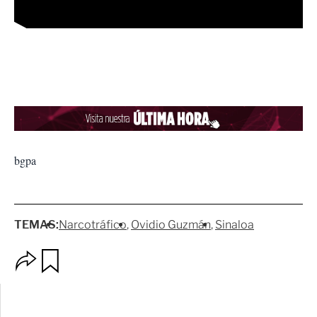
bgpa
TEMAS:
Narcotráfico
Ovidio Guzmán
Sinaloa
O
G
p
u
c
a