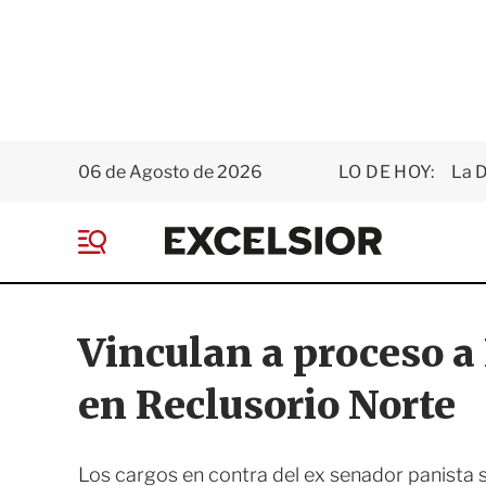
06 de Agosto de 2026
LO DE HOY:
La D
E
x
M
c
e
e
n
l
ú
s
Vinculan a proceso a
i
o
en Reclusorio Norte
r
Los cargos en contra del ex senador panista s