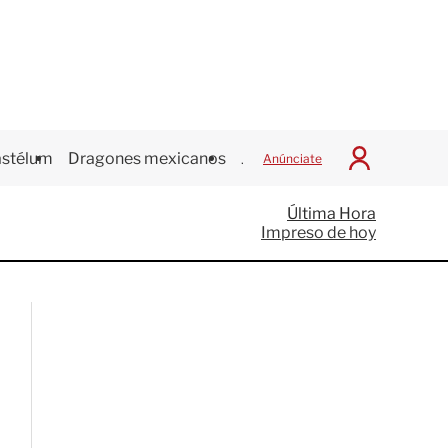
stélum
Dragones mexicanos
Juegos Centroamericanos
Anúnciate
I
n
i
Última Hora
c
Impreso de hoy
i
a
r
S
e
s
i
ó
n