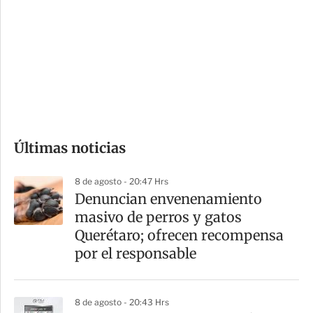
n
a
e
r
s
d
e
c
o
Últimas noticias
m
p
8 de agosto - 20:47 Hrs
a
Denuncian envenenamiento
r
masivo de perros y gatos
t
Querétaro; ofrecen recompensa
i
por el responsable
r
8 de agosto - 20:43 Hrs