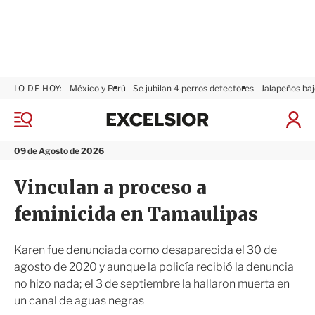
LO DE HOY:
México y Perú
Se jubilan 4 perros detectores
Jalapeños baj
E
x
M
I
c
e
n
n
e
i
09 de Agosto de 2026
ú
l
c
s
i
Vinculan a proceso a
i
a
o
r
feminicida en Tamaulipas
r
S
e
s
Karen fue denunciada como desaparecida el 30 de
i
agosto de 2020 y aunque la policía recibió la denuncia
ó
no hizo nada; el 3 de septiembre la hallaron muerta en
n
un canal de aguas negras