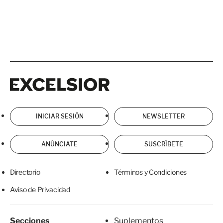
Excelsior
Excelsior
INICIAR SESIÓN
NEWSLETTER
ANÚNCIATE
SUSCRÍBETE
Directorio
Términos y Condiciones
Aviso de Privacidad
Secciones
Suplementos