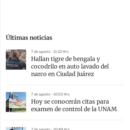
d
e
c
o
Últimas noticias
m
p
7 de agosto - 11:22 Hrs
a
Hallan tigre de bengala y
r
cocodrilo en auto lavado del
t
narco en Ciudad Juárez
i
r
7 de agosto - 10:53 Hrs
Hoy se conocerán citas para
examen de control de la UNAM
7 de agosto - 10:49 Hrs