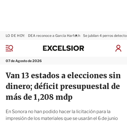
LO DE HOY:
DEA reconoce a García Harfuch
Se jubilan 4 perros detecto
E
x
M
I
c
e
n
n
e
i
07 de Agosto de 2026
ú
l
c
s
i
Van 13 estados a elecciones sin
i
a
o
r
dinero; déficit presupuestal de
r
S
e
más de 1,208 mdp
s
i
ó
En Sonora no han podido hacer la licitación para la
n
impresión de los materiales que se usarán el 6 de junio