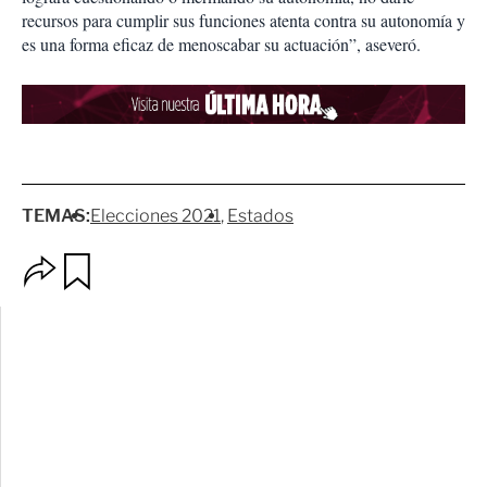
recursos para cumplir sus funciones atenta contra su autonomía y
es una forma eficaz de menoscabar su actuación”, aseveró.
TEMAS:
Elecciones 2021
Estados
O
G
p
u
c
a
i
r
o
d
n
a
e
r
s