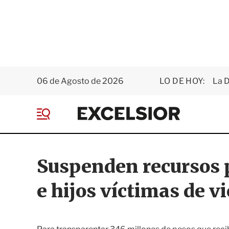
06 de Agosto de 2026
LO DE HOY:
La D
E
x
M
c
e
e
n
l
ú
s
Suspenden recursos 
i
o
e hijos víctimas de v
r