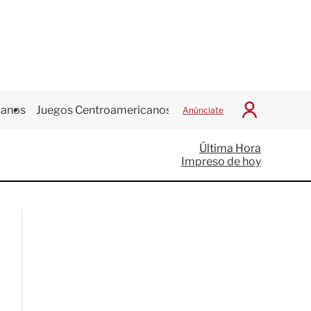
canos
Juegos Centroamericanos
Anúnciate
I
n
i
Última Hora
c
Impreso de hoy
i
a
r
S
e
s
i
ó
n