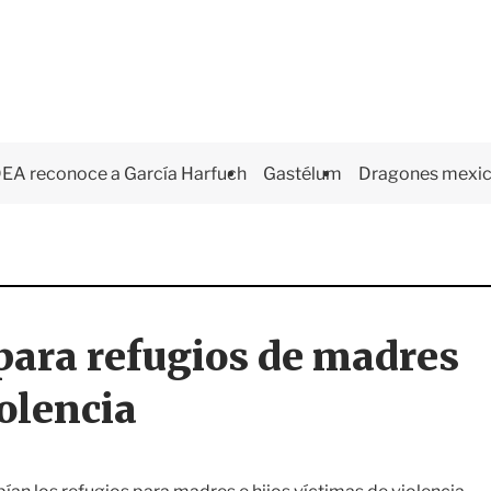
EA reconoce a García Harfuch
Gastélum
Dragones mexi
para refugios de madres
iolencia