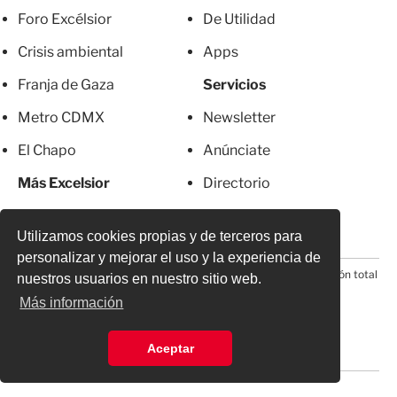
Foro Excélsior
De Utilidad
Crisis ambiental
Apps
Franja de Gaza
Servicios
Metro CDMX
Newsletter
El Chapo
Anúnciate
Más Excelsior
Directorio
Mujeres
Suscripciones
Utilizamos cookies propias y de terceros para
personalizar y mejorar el uso y la experiencia de
© 2026 Todos los derechos reservados. Prohibida la reproducción total
nuestros usuarios en nuestro sitio web.
o parcial, incluyendo cualquier medio electrónico*
Más información
Aceptar