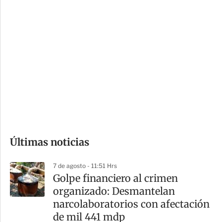
c
a
i
r
o
d
n
a
e
r
s
d
e
c
o
Últimas noticias
m
p
7 de agosto - 11:51 Hrs
a
Golpe financiero al crimen
r
organizado: Desmantelan
t
narcolaboratorios con afectación
i
de mil 441 mdp