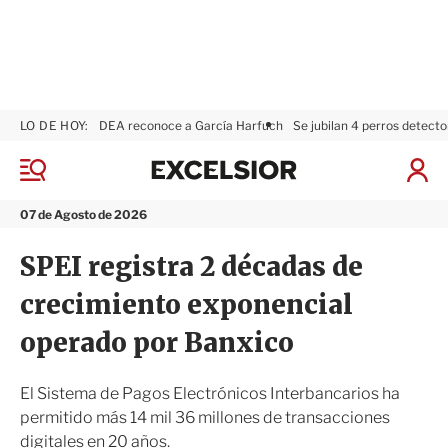
LO DE HOY:
DEA reconoce a García Harfuch
Se jubilan 4 perros detecto
E
x
M
I
c
e
n
n
e
i
07 de Agosto de 2026
ú
l
c
s
i
SPEI registra 2 décadas de
i
a
o
r
crecimiento exponencial
r
S
e
operado por Banxico
s
i
ó
El Sistema de Pagos Electrónicos Interbancarios ha
n
permitido más 14 mil 36 millones de transacciones
digitales en 20 años.