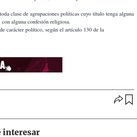
oda clase de agrupaciones políticas cuyo título tenga alguna
e con alguna confesión religiosa.
e carácter político, según el artículo 130 de la
O
p
u
c
a
i
r
o
d