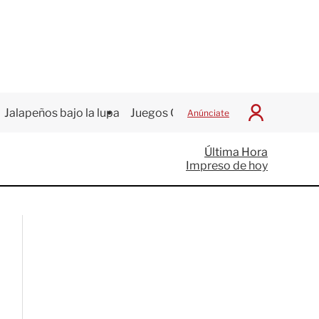
Jalapeños bajo la lupa
Juegos Centroamericanos
Anúnciate
I
n
i
Última Hora
c
Impreso de hoy
i
a
r
S
e
s
i
ó
n