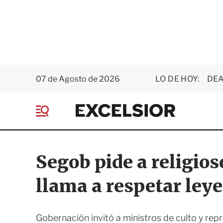
07 de Agosto de 2026
LO DE HOY:
DEA
E
x
M
c
e
e
n
l
ú
s
Segob pide a religio
i
o
llama a respetar leye
r
Gobernación invitó a ministros de culto y repr