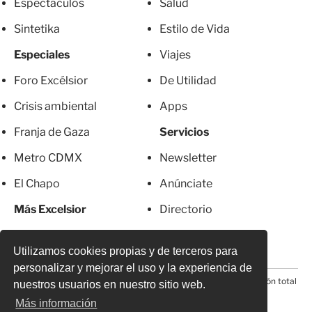
Espectáculos
Salud
Sintetika
Estilo de Vida
Especiales
Viajes
Foro Excélsior
De Utilidad
Crisis ambiental
Apps
Franja de Gaza
Servicios
Metro CDMX
Newsletter
El Chapo
Anúnciate
Más Excelsior
Directorio
Mujeres
Suscripciones
Utilizamos cookies propias y de terceros para
personalizar y mejorar el uso y la experiencia de
© 2026 Todos los derechos reservados. Prohibida la reproducción total
nuestros usuarios en nuestro sitio web.
o parcial, incluyendo cualquier medio electrónico*
Más información