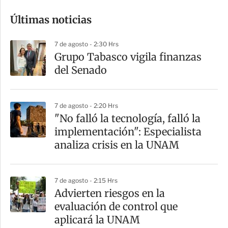
o
Últimas noticias
m
p
7 de agosto - 2:30 Hrs
a
Grupo Tabasco vigila finanzas
r
del Senado
t
i
7 de agosto - 2:20 Hrs
r
"No falló la tecnología, falló la
implementación": Especialista
analiza crisis en la UNAM
7 de agosto - 2:15 Hrs
Advierten riesgos en la
evaluación de control que
aplicará la UNAM