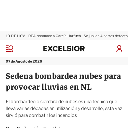
LO DE HOY:
DEA reconoce a García Harfuch
Se jubilan 4 perros detecto
E
x
M
I
c
e
n
n
e
i
07 de Agosto de 2026
ú
l
c
s
i
Sedena bombardea nubes para
i
a
o
r
provocar lluvias en NL
r
S
e
s
El bombardeo o siembra de nubes es una técnica que
i
lleva varias décadas en utilización y desarrollo; esta vez
ó
sirvió para combatir los incendios
n