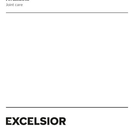
Excelsior
Excelsior