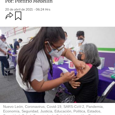
Por:
Porfirio Medellín
20 de abril de 2021 - 06:24 Hrs
O
G
u
p
a
c
r
i
d
o
a
n
r
e
s
d
e
c
o
m
p
a
r
t
i
r
Nuevo León, Coronavirus, Covid-19, SARS-CoV-2, Pandemia,
Economía, Seguridad, Justicia, Educación, Política, Estados,