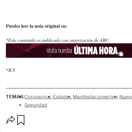
Puedes leer la nota original en:
*Este contenido es publicado con autorización de ABC.
*JCI
TEMAS:
Coronavirus
Estados
Manifestaciones hoy
Nuev
Seguridad
O
G
p
u