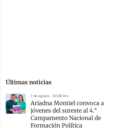
c
a
i
r
o
d
n
a
e
r
s
d
e
c
o
Últimas noticias
m
p
7 de agosto - 10:36 Hrs
a
Ariadna Montiel convoca a
r
jóvenes del sureste al 4.°
t
Campamento Nacional de
i
Formación Política