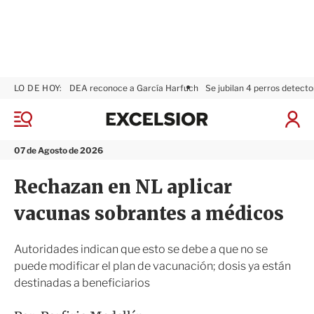
LO DE HOY:
DEA reconoce a García Harfuch
Se jubilan 4 perros detecto
E
x
M
I
c
e
n
n
e
i
07 de Agosto de 2026
ú
l
c
s
i
Rechazan en NL aplicar
i
a
o
r
vacunas sobrantes a médicos
r
S
e
s
Autoridades indican que esto se debe a que no se
i
puede modificar el plan de vacunación; dosis ya están
ó
destinadas a beneficiarios
n