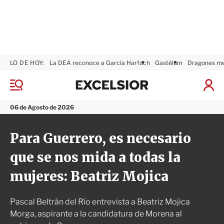
LO DE HOY:
La DEA reconoce a García Harfuch
Gastélum
Dragones m
E
x
M
I
c
e
n
n
e
i
06 de Agosto de 2026
ú
l
c
s
i
Para Guerrero, es necesario
i
a
o
r
que se nos mida a todas la
r
S
e
mujeres: Beatriz Mojica
s
i
ó
Pascal Beltrán del Río entrevista a Beatriz Mojica
n
Morga, aspirante a la candidatura de Morena al