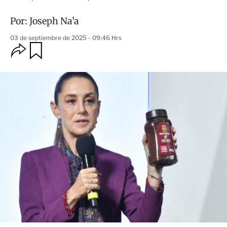
Por:
Joseph Na’a
03 de septiembre de 2025 - 09:46 Hrs
O
G
u
p
a
c
r
i
d
o
a
n
r
e
s
d
e
c
o
m
p
a
r
t
i
r