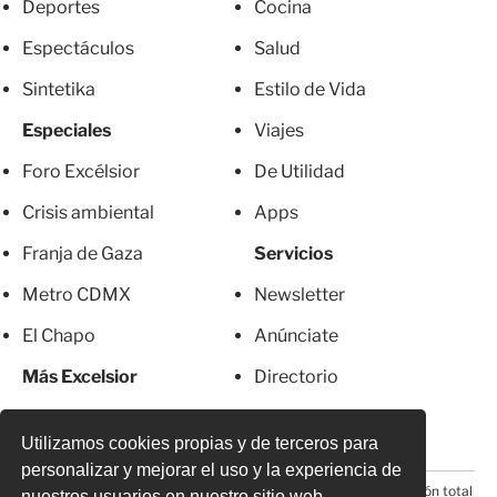
Deportes
Cocina
Espectáculos
Salud
Sintetika
Estilo de Vida
Especiales
Viajes
Foro Excélsior
De Utilidad
Crisis ambiental
Apps
Franja de Gaza
Servicios
Metro CDMX
Newsletter
El Chapo
Anúnciate
Más Excelsior
Directorio
Mujeres
Suscripciones
Utilizamos cookies propias y de terceros para
personalizar y mejorar el uso y la experiencia de
© 2026 Todos los derechos reservados. Prohibida la reproducción total
nuestros usuarios en nuestro sitio web.