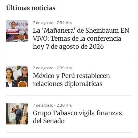
o
Últimas noticias
m
p
7 de agosto - 7:54 Hrs
a
La 'Mañanera' de Sheinbaum EN
r
VIVO: Temas de la conferencia
t
hoy 7 de agosto de 2026
i
r
7 de agosto - 7:39 Hrs
México y Perú restablecen
relaciones diplomáticas
7 de agosto - 2:30 Hrs
Grupo Tabasco vigila finanzas
del Senado