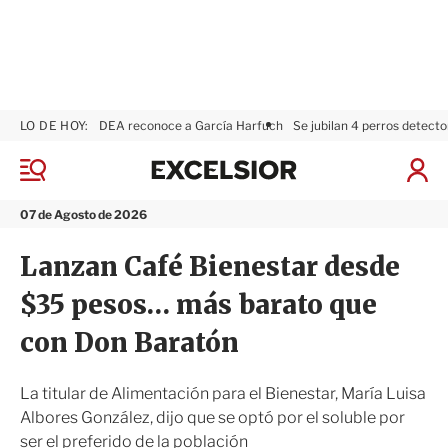
LO DE HOY:
DEA reconoce a García Harfuch
Se jubilan 4 perros detecto
E
x
M
I
c
e
n
n
e
i
07 de Agosto de 2026
ú
l
c
s
i
Lanzan Café Bienestar desde
i
a
o
r
$35 pesos… más barato que
r
S
e
con Don Baratón
s
i
ó
La titular de Alimentación para el Bienestar, María Luisa
n
Albores González, dijo que se optó por el soluble por
ser el preferido de la población