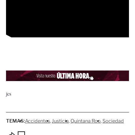
jcs
TEMAS:
Accidentes
Justicia
Quintana Roo
Sociedad