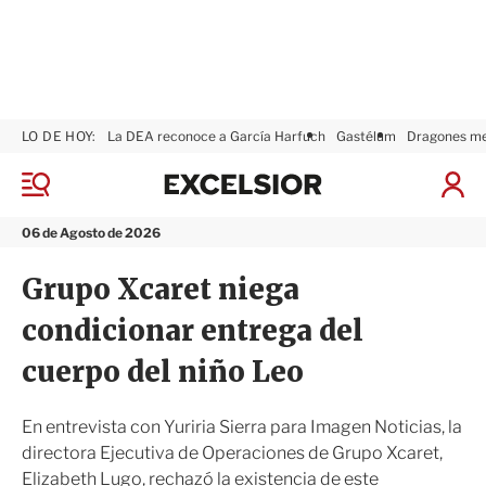
LO DE HOY:
La DEA reconoce a García Harfuch
Gastélum
Dragones m
E
x
M
I
c
e
n
n
e
i
06 de Agosto de 2026
ú
l
c
s
i
Grupo Xcaret niega
i
a
o
r
condicionar entrega del
r
S
e
cuerpo del niño Leo
s
i
ó
En entrevista con Yuriria Sierra para Imagen Noticias, la
n
directora Ejecutiva de Operaciones de Grupo Xcaret,
Elizabeth Lugo, rechazó la existencia de este