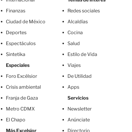
Finanzas
Redes sociales
Ciudad de México
Alcaldías
Deportes
Cocina
Espectáculos
Salud
Sintetika
Estilo de Vida
Especiales
Viajes
Foro Excélsior
De Utilidad
Crisis ambiental
Apps
Franja de Gaza
Servicios
Metro CDMX
Newsletter
El Chapo
Anúnciate
Más Excelsior
Directorio