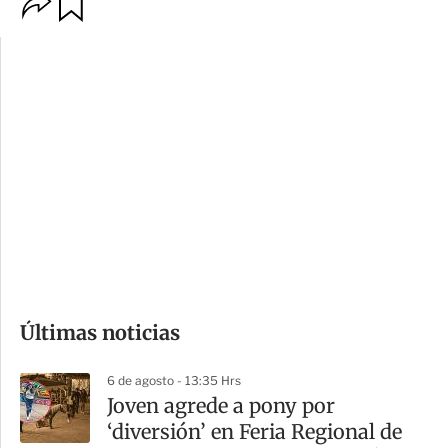
O
G
p
u
c
a
i
r
o
d
n
a
e
r
s
d
e
c
o
Últimas noticias
m
p
6 de agosto - 13:35 Hrs
a
Joven agrede a pony por
r
‘diversión’ en Feria Regional de