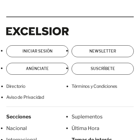
Excelsior
Excelsior
INICIAR SESIÓN
NEWSLETTER
ANÚNCIATE
SUSCRÍBETE
Directorio
Términos y Condiciones
Aviso de Privacidad
Secciones
Suplementos
Nacional
Última Hora
Internacional
Temas de interés