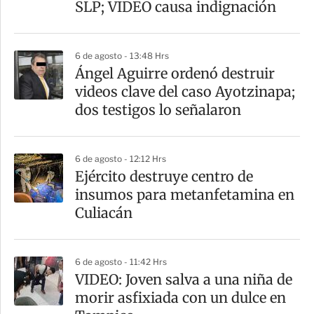
t
SLP; VIDEO causa indignación
i
r
6 de agosto - 13:48 Hrs
Ángel Aguirre ordenó destruir
videos clave del caso Ayotzinapa;
dos testigos lo señalaron
6 de agosto - 12:12 Hrs
​Ejército destruye centro de
insumos para metanfetamina en
Culiacán
6 de agosto - 11:42 Hrs
VIDEO: Joven salva a una niña de
morir asfixiada con un dulce en