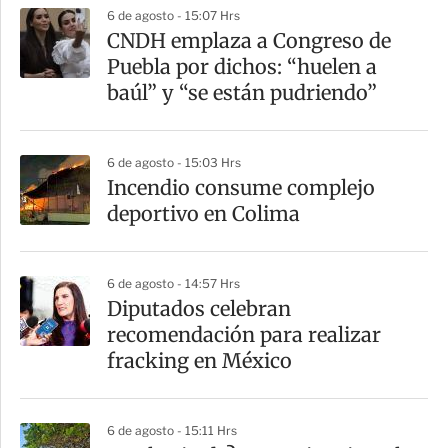
6 de agosto - 15:07 Hrs
a
CNDH emplaza a Congreso de
r
Puebla por dichos: “huelen a
t
baúl” y “se están pudriendo”
i
r
6 de agosto - 15:03 Hrs
Incendio consume complejo
deportivo en Colima
6 de agosto - 14:57 Hrs
Diputados celebran
recomendación para realizar
fracking en México
6 de agosto - 15:11 Hrs