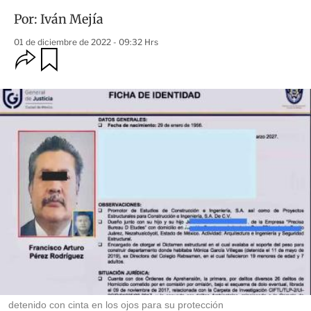
Por:
Iván Mejía
01 de diciembre de 2022 - 09:32 Hrs
O
G
u
p
a
c
r
i
d
o
a
n
r
e
s
d
e
c
o
m
p
a
r
t
i
r
detenido con cinta en los ojos para su protección