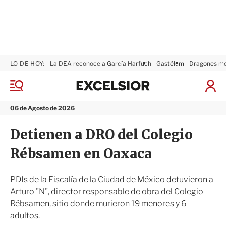
LO DE HOY:
La DEA reconoce a García Harfuch
Gastélum
Dragones m
E
x
M
I
c
e
n
n
e
i
06 de Agosto de 2026
ú
l
c
s
i
Detienen a DRO del Colegio
i
a
o
r
Rébsamen en Oaxaca
r
S
e
s
PDIs de la Fiscalía de la Ciudad de México detuvieron a
i
Arturo "N", director responsable de obra del Colegio
ó
Rébsamen, sitio donde murieron 19 menores y 6
n
adultos.