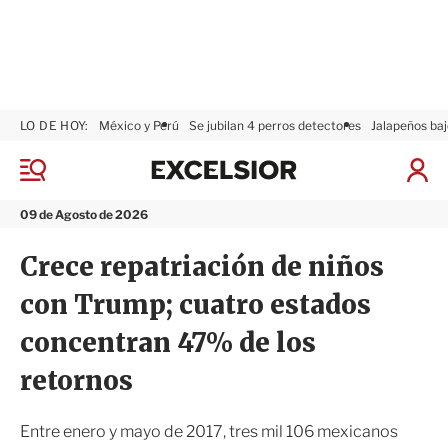
LO DE HOY:
México y Perú
Se jubilan 4 perros detectores
Jalapeños baj
E
x
M
I
c
e
n
n
e
i
09 de Agosto de 2026
ú
l
c
s
i
Crece repatriación de niños
i
a
o
r
con Trump; cuatro estados
r
S
e
concentran 47% de los
s
i
retornos
ó
n
Entre enero y mayo de 2017, tres mil 106 mexicanos