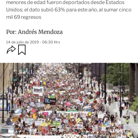
menores de edad fueron deportados desde Estados
Unidos; el dato subió 63% para este año, al sumar cinco
mil 69 regresos
Por:
Andrés Mendoza
14 de julio de 2019 - 06:30 Hrs
O
G
u
p
a
c
r
i
d
o
a
n
r
e
s
d
e
c
o
m
p
a
r