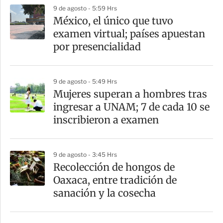
p
9 de agosto - 5:59 Hrs
a
México, el único que tuvo
r
examen virtual; países apuestan
t
por presencialidad
i
r
9 de agosto - 5:49 Hrs
Mujeres superan a hombres tras
ingresar a UNAM; 7 de cada 10 se
inscribieron a examen
9 de agosto - 3:45 Hrs
Recolección de hongos de
Oaxaca, entre tradición de
sanación y la cosecha