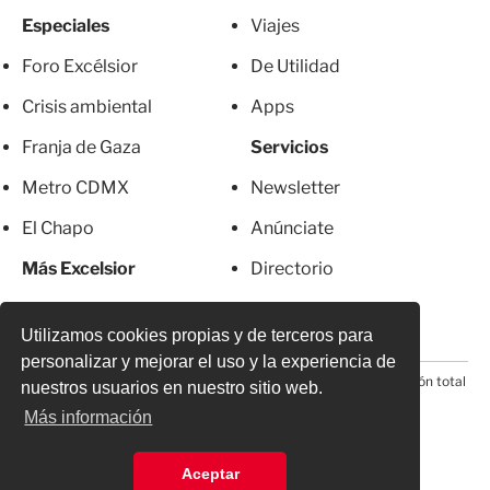
Especiales
Viajes
Foro Excélsior
De Utilidad
Crisis ambiental
Apps
Franja de Gaza
Servicios
Metro CDMX
Newsletter
El Chapo
Anúnciate
Más Excelsior
Directorio
Mujeres
Suscripciones
Utilizamos cookies propias y de terceros para
personalizar y mejorar el uso y la experiencia de
© 2026 Todos los derechos reservados. Prohibida la reproducción total
nuestros usuarios en nuestro sitio web.
o parcial, incluyendo cualquier medio electrónico*
Más información
Aceptar