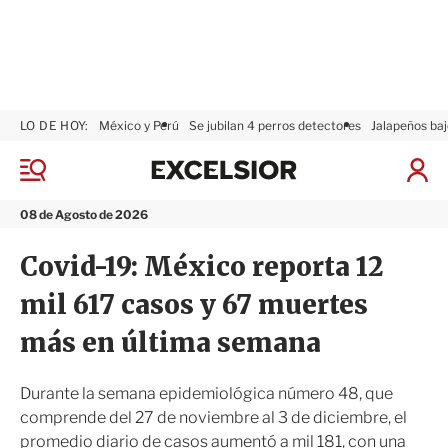
LO DE HOY:
México y Perú
Se jubilan 4 perros detectores
Jalapeños baj
E
x
M
I
c
e
n
n
e
i
08 de Agosto de 2026
ú
l
c
s
i
Covid-19: México reporta 12
i
a
o
r
mil 617 casos y 67 muertes
r
S
e
más en última semana
s
i
ó
Durante la semana epidemiológica número 48, que
n
comprende del 27 de noviembre al 3 de diciembre, el
promedio diario de casos aumentó a mil 181, con una