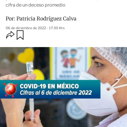
cifra de un deceso promedio
Por:
Patricia Rodríguez Calva
06 de diciembre de 2022 - 17:30 Hrs
O
G
u
p
a
c
r
i
d
o
a
n
r
e
s
d
e
c
o
m
p
a
r
t
i