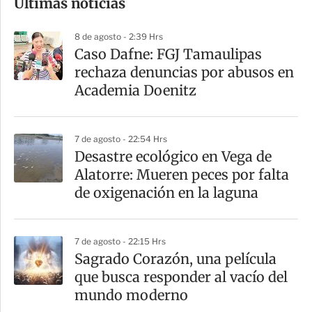
Últimas noticias
m
p
8 de agosto - 2:39 Hrs
a
Caso Dafne: FGJ Tamaulipas
r
rechaza denuncias por abusos en
t
Academia Doenitz
i
r
7 de agosto - 22:54 Hrs
Desastre ecológico en Vega de
Alatorre: Mueren peces por falta
de oxigenación en la laguna
7 de agosto - 22:15 Hrs
Sagrado Corazón, una película
que busca responder al vacío del
mundo moderno