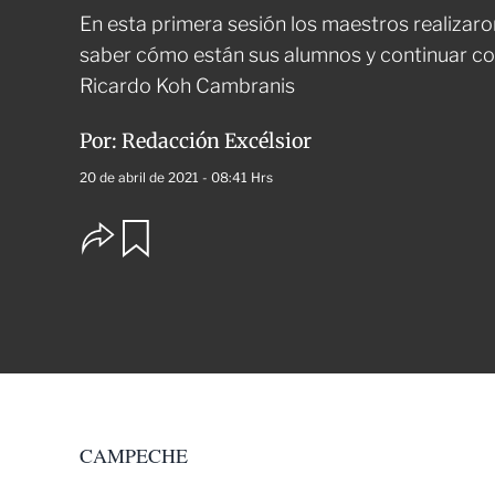
En esta primera sesión los maestros realizar
saber cómo están sus alumnos y continuar con
Ricardo Koh Cambranis
Por:
Redacción Excélsior
20 de abril de 2021 - 08:41 Hrs
O
G
u
p
a
c
r
i
d
o
a
n
r
e
s
d
e
c
CAMPECHE
o
m