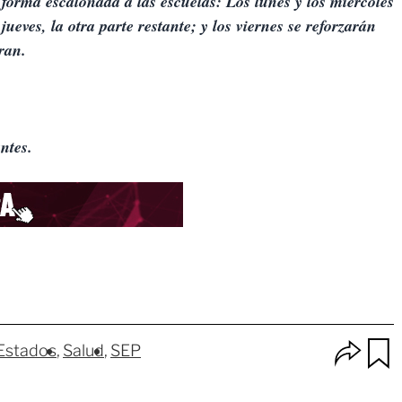
 forma escalonada a las escuelas: Los lunes y los miércoles
jueves, la otra parte restante; y los viernes se reforzarán
ran.
ntes.
O
Estados
Salud
SEP
p
u
c
a