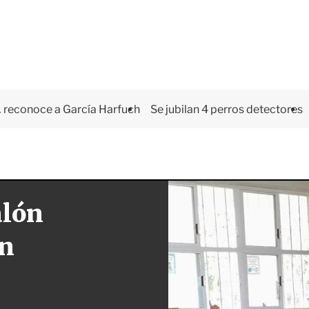
 reconoce a García Harfuch
Se jubilan 4 perros detectores
alón
en