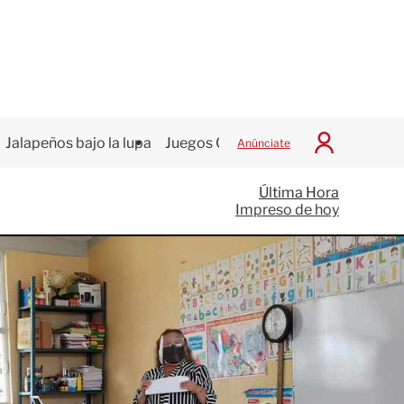
Jalapeños bajo la lupa
Juegos Centroamericanos
Anúnciate
I
n
i
Última Hora
c
Impreso de hoy
i
a
r
S
e
s
i
ó
n