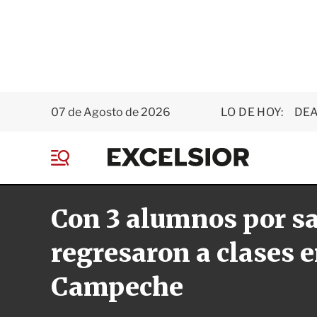
07 de Agosto de 2026
LO DE HOY:
DEA
E
x
M
c
e
e
n
l
Con 3 alumnos por s
ú
s
i
o
regresaron a clases 
r
Campeche