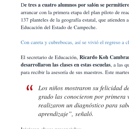
p
e tres a cuatro alumnos por salón se permitiero
D
a
arrancar con la primera etapa del plan piloto de rea
r
t
137 planteles de la geografía estatal, que atienden
i
Educación del Estado de Campeche.
r
Con careta y cubrebocas, así se vivió el regreso a
Ricardo Koh Cambrani
El secretario de Educación,
desarrollaron las clases en estas escuelas
, a las q
para recibir la asesoría de sus maestros. Este martes
Los niños mostraron su felicidad d
grado las conocieron por primera v
realizaron un diagnóstico para sa
aprendizaje”, señaló.