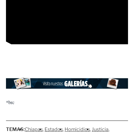
*brc
TEMAS:
Chiapas
Estados
Homicidios
Justicia