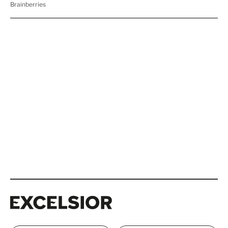
Excelsior
Excelsior