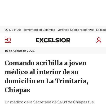
LO DE HOY:
Terremoto en Colombia
Verónica Castro reaparece
La hist
E
x
M
I
c
e
n
n
e
i
10 de Agosto de 2026
ú
l
c
s
i
Comando acribilla a joven
i
a
o
r
médico al interior de su
r
S
e
domicilio en La Trinitaria,
s
i
Chiapas
ó
n
Un médico de la Secretaría de Salud de Chiapas fue