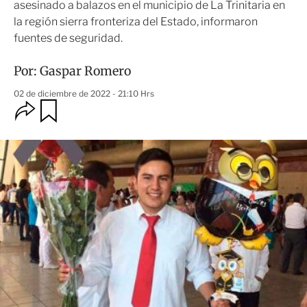
asesinado a balazos en el municipio de La Trinitaria en
la región sierra fronteriza del Estado, informaron
fuentes de seguridad.
Por:
Gaspar Romero
02 de diciembre de 2022 - 21:10 Hrs
O
G
u
p
a
c
r
i
d
o
a
n
r
e
s
d
e
c
o
m
p
a
r