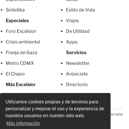
Sintetika
Estilo de Vida
Especiales
Viajes
Foro Excélsior
De Utilidad
Crisis ambiental
Apps
Franja de Gaza
Servicios
Metro CDMX
Newsletter
El Chapo
Anúnciate
Más Excelsior
Directorio
Mujeres
Suscripciones
Utilizamos cookies propias y de terceros para
personalizar y mejorar el uso y la experiencia de
© 2026 Todos los derechos reservados. Prohibida la reproducción total
nuestros usuarios en nuestro sitio web.
o parcial, incluyendo cualquier medio electrónico*
Más información