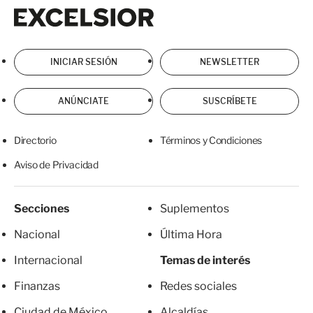
Excelsior
Excelsior
INICIAR SESIÓN
NEWSLETTER
ANÚNCIATE
SUSCRÍBETE
Directorio
Términos y Condiciones
Aviso de Privacidad
Secciones
Suplementos
Nacional
Última Hora
Internacional
Temas de interés
Finanzas
Redes sociales
Ciudad de México
Alcaldías