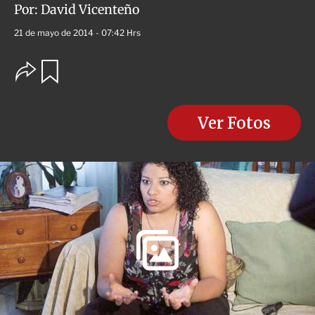
Por:
David Vicenteño
21 de mayo de 2014 - 07:42 Hrs
O
G
u
p
a
c
r
i
d
o
Ver Fotos
a
n
r
e
s
d
e
c
o
m
p
a
r
t
i
r