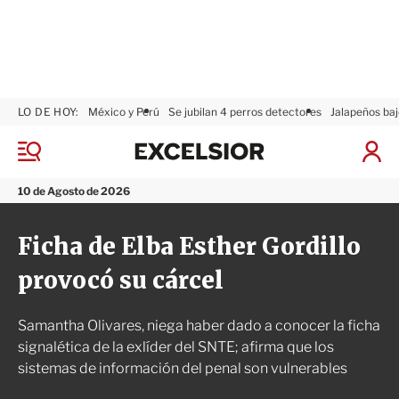
LO DE HOY:
México y Perú
Se jubilan 4 perros detectores
Jalapeños baj
E
x
M
I
c
e
n
n
e
i
10 de Agosto de 2026
ú
l
c
s
i
Ficha de Elba Esther Gordillo
i
a
o
r
provocó su cárcel
r
S
e
s
Samantha Olivares, niega haber dado a conocer la ficha
i
ó
signalética de la exlíder del SNTE; afirma que los
n
sistemas de información del penal son vulnerables