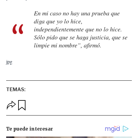
En mi caso no hay una prueba que
diga que yo lo hice,
independientemente que no lo hice.
Sólo pido que se haga justicia, que se
limpie mi nombre”, afirmó.
jpg
TEMAS:
O
G
p
u
c
a
i
r