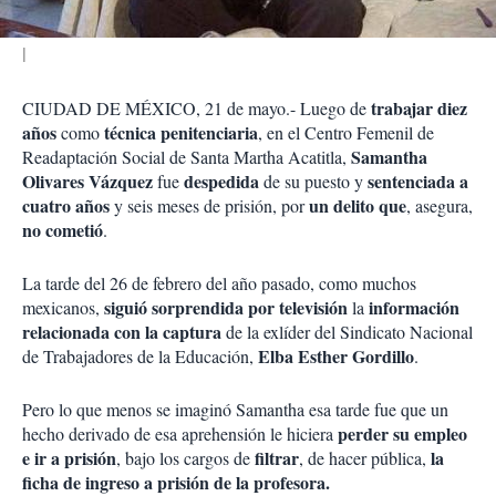
trabajar diez
CIUDAD DE MÉXICO, 21 de mayo.- Luego de
años
técnica penitenciaria
como
, en el Centro Femenil de
Samantha
Readaptación Social de Santa Martha Acatitla,
Olivares Vázquez
despedida
sentenciada a
fue
de su puesto y
cuatro años
un delito que
y seis meses de prisión, por
, asegura,
no cometió
.
La tarde del 26 de febrero del año pasado, como muchos
siguió sorprendida por televisión
información
mexicanos,
la
relacionada con la captura
de la exlíder del Sindicato Nacional
Elba Esther Gordillo
de Trabajadores de la Educación,
.
Pero lo que menos se imaginó Samantha esa tarde fue que un
perder su empleo
hecho derivado de esa aprehensión le hiciera
e ir a prisión
filtrar
la
, bajo los cargos de
, de hacer pública,
ficha de ingreso a prisión de la profesora.