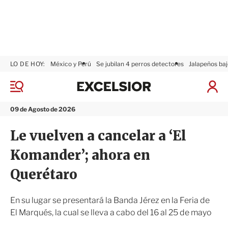
LO DE HOY:
México y Perú
Se jubilan 4 perros detectores
Jalapeños baj
E
x
M
I
c
e
n
n
e
i
09 de Agosto de 2026
ú
l
c
s
i
Le vuelven a cancelar a ‘El
i
a
o
r
Komander’; ahora en
r
S
e
Querétaro
s
i
ó
En su lugar se presentará la Banda Jérez en la Feria de
n
El Marqués, la cual se lleva a cabo del 16 al 25 de mayo