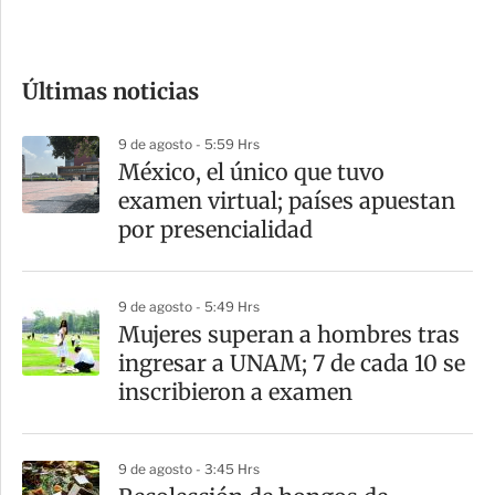
e
c
o
Últimas noticias
m
p
9 de agosto - 5:59 Hrs
a
México, el único que tuvo
r
examen virtual; países apuestan
t
por presencialidad
i
r
9 de agosto - 5:49 Hrs
Mujeres superan a hombres tras
ingresar a UNAM; 7 de cada 10 se
inscribieron a examen
9 de agosto - 3:45 Hrs