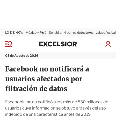
LO DE HOY:
México y Perú
Se jubilan 4 perros detectores
Jalapeños baj
E
x
M
I
c
e
n
n
e
i
08 de Agosto de 2026
ú
l
c
s
i
Facebook no notificará a
i
a
o
r
usuarios afectados por
r
S
e
filtración de datos
s
i
ó
Facebook Inc no notificó a los más de 530 millones de
n
usuarios cuya información se obtuvo a través del uso
indebido de una característica antes de 2019