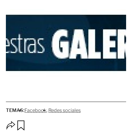
TEMAS:
Facebook
Redes sociales
O
G