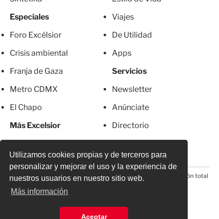
Especiales
Viajes
Foro Excélsior
De Utilidad
Crisis ambiental
Apps
Franja de Gaza
Servicios
Metro CDMX
Newsletter
El Chapo
Anúnciate
Más Excelsior
Directorio
Mujeres
Suscripciones
Utilizamos cookies propias y de terceros para
personalizar y mejorar el uso y la experiencia de
© 2026 Todos los derechos reservados. Prohibida la reproducción total
nuestros usuarios en nuestro sitio web.
o parcial, incluyendo cualquier medio electrónico*
Más información
Aceptar