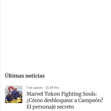
p
u
c
a
i
r
o
d
n
a
e
r
s
d
e
c
o
Últimas noticias
m
p
7 de agosto - 21:34 Hrs
a
Marvel Tokon Fighting Souls:
r
¿Cómo desbloquear a Campeón?
t
El personaje secreto