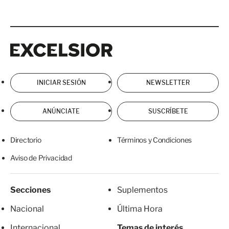
Excelsior
Excelsior
INICIAR SESIÓN
NEWSLETTER
ANÚNCIATE
SUSCRÍBETE
Directorio
Términos y Condiciones
Aviso de Privacidad
Secciones
Suplementos
Nacional
Última Hora
Internacional
Temas de interés