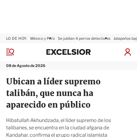
LO DE HOY:
México y Perú
Se jubilan 4 perros detectores
Jalapeños baj
E
x
M
I
c
e
n
n
e
i
08 de Agosto de 2026
ú
l
c
s
i
Ubican a líder supremo
i
a
o
r
talibán, que nunca ha
r
S
e
aparecido en público
s
i
ó
Hibatullah Akhundzada, el líder supremo de los
n
talibanes, se encuentra en la ciudad afgana de
Kandahar, confirma el grupo radical islamista