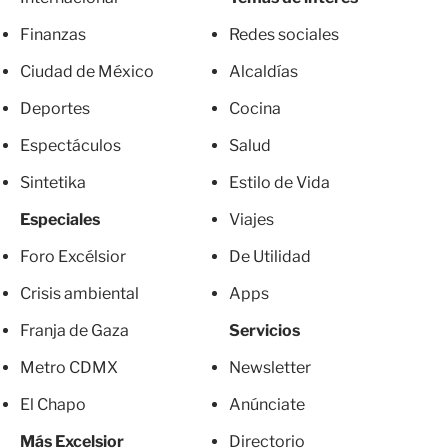
Finanzas
Redes sociales
Ciudad de México
Alcaldías
Deportes
Cocina
Espectáculos
Salud
Sintetika
Estilo de Vida
Especiales
Viajes
Foro Excélsior
De Utilidad
Crisis ambiental
Apps
Franja de Gaza
Servicios
Metro CDMX
Newsletter
El Chapo
Anúnciate
Más Excelsior
Directorio