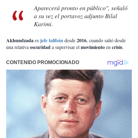
Aparecerá pronto en público", señaló
a su vez el portavoz adjunto Bilal
Karimi.
Akhundzada
jefe talibán
2016
es
desde
, cuando salió desde
oscuridad
movimiento
crisis
una relativa
a supervisar el
en
.