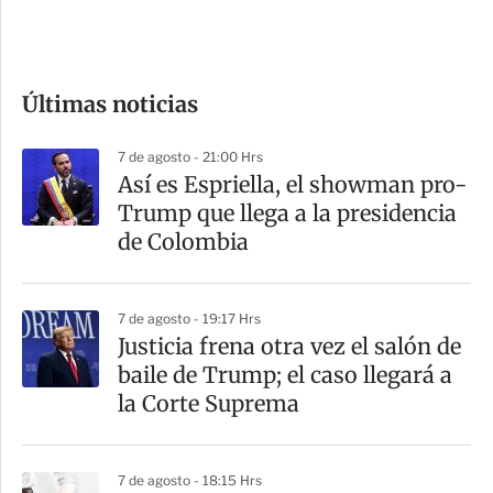
e
c
o
Últimas noticias
m
p
7 de agosto - 21:00 Hrs
a
Así es Espriella, el showman pro-
r
Trump que llega a la presidencia
t
de Colombia
i
r
7 de agosto - 19:17 Hrs
Justicia frena otra vez el salón de
baile de Trump; el caso llegará a
la Corte Suprema
7 de agosto - 18:15 Hrs