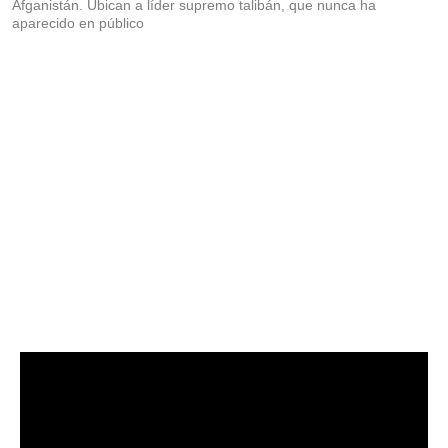
Afganistán. Ubican a líder supremo talibán, que nunca ha
aparecido en público